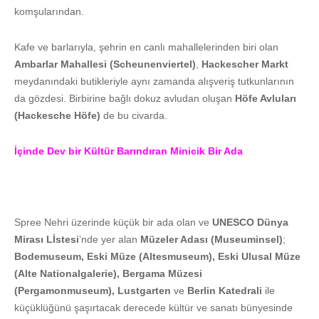
komşularından.
Kafe ve barlarıyla, şehrin en canlı mahallelerinden biri olan
Ambarlar Mahallesi (Scheunenviertel)
,
Hackescher Markt
meydanındaki butikleriyle aynı zamanda alışveriş tutkunlarının
da gözdesi. Birbirine bağlı dokuz avludan oluşan
Höfe Avluları
(Hackesche Höfe)
de bu civarda.
İçinde Dev bir Kültür Barındıran Minicik Bir Ada
Spree Nehri üzerinde küçük bir ada olan ve
UNESCO Dünya
Mirası Lİstesi
’nde yer alan
Müzeler Adası (Museuminsel)
;
Bodemuseum, Eski Müze (Altesmuseum), Eski Ulusal Müze
(Alte Nationalgalerie), Bergama Müzesi
(Pergamonmuseum), Lustgarten
ve
Berlin Katedrali
ile
küçüklüğünü şaşırtacak derecede kültür ve sanatı bünyesinde