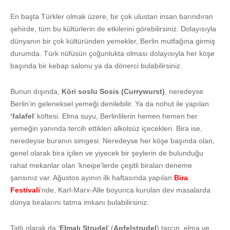
En başta Türkler olmak üzere, bir çok ulustan insan barındıran
şehirde, tüm bu kültürlerin de etkilerini görebilirsiniz. Dolayısıyla
dünyanın bir çok kültüründen yemekler, Berlin mutfağına girmiş
durumda. Türk nüfüsün çoğunlukta olması dolayısıyla her köşe
başında bir kebap salonu ya da dönerci bulabilirsiniz.
Bunun dışında,
Köri soslu Sosis (Currywurst)
, neredeyse
Berlin’in geleneksel yemeği denilebilir. Ya da nohut ile yapılan
‘falafel
’ köftesi. Elma suyu, Berlinlilerin hemen hemen her
yemeğin yanında tercih ettikleri alkolsüz içecekleri. Bira ise,
neredeyse buranın simgesi. Neredeyse her köşe başında olan,
genel olarak bira içilen ve yiyecek bir şeylerin de bulunduğu
rahat mekanlar olan ‘kneipe’lerde çeşitli biraları deneme
şansınız var. Ağustos ayının ilk haftasında yapılan
Bira
Festivali
‘nde, Karl-Marx-Alle boyunca kurulan dev masalarda
dünya biralarını tatma imkanı bulabilirsiniz.
Tatlı olarak da ‘
Elmalı Strudel
’ (
Apfelstrudel
) tarçın, elma ve