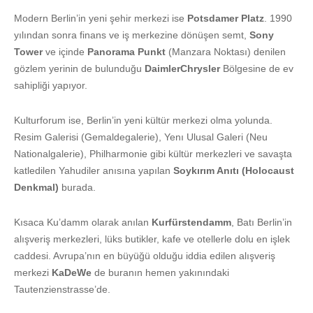
Modern Berlin’in yeni şehir merkezi ise
Potsdamer Platz
. 1990
yılından sonra finans ve iş merkezine dönüşen semt,
Sony
Tower
ve içinde
Panorama Punkt
(Manzara Noktası) denilen
gözlem yerinin de bulunduğu
DaimlerChrysler
Bölgesine de ev
sahipliği yapıyor.
Kulturforum ise, Berlin’in yeni kültür merkezi olma yolunda.
Resim Galerisi (Gemaldegalerie), Yenı Ulusal Galeri (Neu
Nationalgalerie), Philharmonie gibi kültür merkezleri ve savaşta
katledilen Yahudiler anısına yapılan
Soykırım Anıtı (Holocaust
Denkmal)
burada.
Kısaca Ku’damm olarak anılan
Kurfürstendamm
, Batı Berlin’in
alışveriş merkezleri, lüks butikler, kafe ve otellerle dolu en işlek
caddesi. Avrupa’nın en büyüğü olduğu iddia edilen alışveriş
merkezi
KaDeWe
de buranın hemen yakınındaki
Tautenzienstrasse’de.