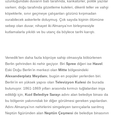
uzunluğundaki duvarın batı tarafında, karikatürler, politik yazılar
varken; doğu tarafında gözetleme kuleleri, dikenli teller ve vahşi
köpeklerle, sınır geçmeye çalışanları gözünü kırpmadan
vurabilecek askerlerle doluymuş. Çok sayıda kişinin ölümüne
sebep olan duvar, nihayet iki Almanya’nın birleşmesiyle
kutlamalarla yıkıldı ve bu utanç da böylece tarihi karıştı.
Venedik’ten daha fazla köprüye sahip olmasıyla böbürlenen
Berlin şehrinden iki nehir geçiyor. Biri
Spree
diğeri ise
Havel
.
Eski Doğu Berlin’in merkezi olan
Mitte
bölgesindeki
Alexanderplatz Meydanı
, bugün en popüler yerlerden biri.
Berlin’in en yüksek yapısı olan
Televizyon Kulesi
de burada
bulunuyor. 1861-1869 yılları arasında kırmızı tuğlalardan inşa
edildiği için,
Kızıl Belediye Sarayı
adını alan belediye binası da
bu bölgenin yakınındak bir diğer görülmesi gereken yapılardan.
Adını Almanya’nın nehirlerini simgeleyen tanrıçalarla sarılmış
Neptün figüründen alan
Neptün Çeşmesi
de belediye binasının