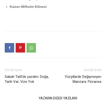
Kaiser-Wilhelm Kilisesi
Önceki İçerik
Sonraki İçerik
Sabah Tatil’de yazdım: Doğa,
Yüzyıllardır Değişmeyen
Tarih Var; Vize Yok
Manzara: Floransa
İLGİLİ HABERLER
YAZARIN DİĞER YAZILARI