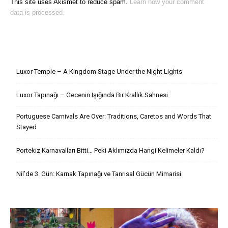
This site uses Akismet to reduce spam.
Learn how your comment
data is processed.
Son Yazılar
Luxor Temple – A Kingdom Stage Under the Night Lights
Luxor Tapınağı – Gecenin Işığında Bir Krallık Sahnesi
Portuguese Carnivals Are Over: Traditions, Caretos and Words That
Stayed
Portekiz Karnavalları Bitti… Peki Aklımızda Hangi Kelimeler Kaldı?
Nil’de 3. Gün: Karnak Tapınağı ve Tanrısal Gücün Mimarisi