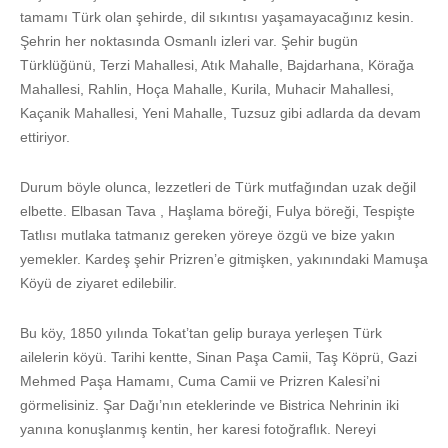
tamamı Türk olan şehirde, dil sıkıntısı yaşamayacağınız kesin.
Şehrin her noktasında Osmanlı izleri var. Şehir bugün
Türklüğünü, Terzi Mahallesi, Atık Mahalle, Bajdarhana, Körağa
Mahallesi, Rahlin, Hoça Mahalle, Kurila, Muhacir Mahallesi,
Kaçanik Mahallesi, Yeni Mahalle, Tuzsuz gibi adlarda da devam
ettiriyor.
Durum böyle olunca, lezzetleri de Türk mutfağından uzak değil
elbette. Elbasan Tava , Haşlama böreği, Fulya böreği, Tespişte
Tatlısı mutlaka tatmanız gereken yöreye özgü ve bize yakın
yemekler. Kardeş şehir Prizren’e gitmişken, yakınındaki Mamuşa
Köyü de ziyaret edilebilir.
Bu köy, 1850 yılında Tokat’tan gelip buraya yerleşen Türk
ailelerin köyü. Tarihi kentte, Sinan Paşa Camii, Taş Köprü, Gazi
Mehmed Paşa Hamamı, Cuma Camii ve Prizren Kalesi’ni
görmelisiniz. Şar Dağı’nın eteklerinde ve Bistrica Nehrinin iki
yanına konuşlanmış kentin, her karesi fotoğraflık. Nereyi