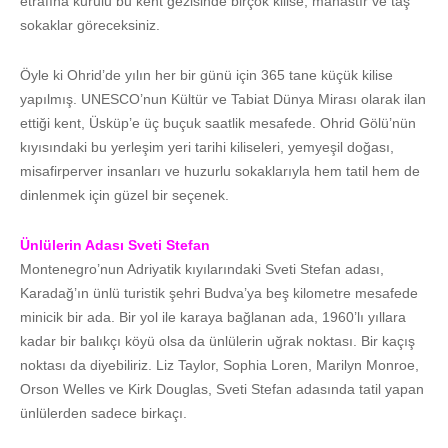
etrafına kurulu bu kent gezisinde birçok kilise, manastır ve taş
sokaklar göreceksiniz.
Öyle ki Ohrid’de yılın her bir günü için 365 tane küçük kilise
yapılmış. UNESCO’nun Kültür ve Tabiat Dünya Mirası olarak ilan
ettiği kent, Üsküp’e üç buçuk saatlik mesafede. Ohrid Gölü’nün
kıyısındaki bu yerleşim yeri tarihi kiliseleri, yemyeşil doğası,
misafirperver insanları ve huzurlu sokaklarıyla hem tatil hem de
dinlenmek için güzel bir seçenek.
Ünlülerin Adası Sveti Stefan
Montenegro’nun Adriyatik kıyılarındaki Sveti Stefan adası,
Karadağ’ın ünlü turistik şehri Budva’ya beş kilometre mesafede
minicik bir ada. Bir yol ile karaya bağlanan ada, 1960’lı yıllara
kadar bir balıkçı köyü olsa da ünlülerin uğrak noktası. Bir kaçış
noktası da diyebiliriz. Liz Taylor, Sophia Loren, Marilyn Monroe,
Orson Welles ve Kirk Douglas, Sveti Stefan adasında tatil yapan
ünlülerden sadece birkaçı.