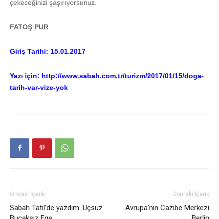
çekeceğinizi şaşırıyorsunuz.
FATOŞ PUR
Giriş Tarihi: 15.01.2017
Yazı için:
http://www.sabah.com.tr/turizm/2017/01/15/doga-
tarih-var-vize-yok
Önceki İçerik
Sonraki İçerik
Sabah Tatil’de yazdım: Uçsuz
Avrupa’nın Cazibe Merkezi
Bucaksız Ege
Berlin