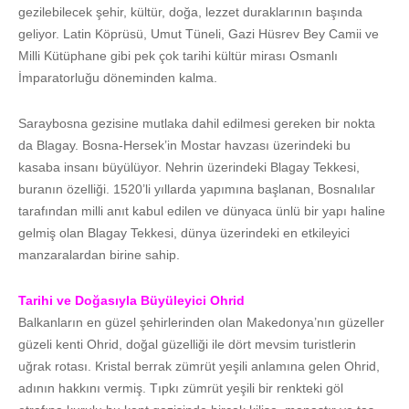
gezilebilecek şehir, kültür, doğa, lezzet duraklarının başında
geliyor. Latin Köprüsü, Umut Tüneli, Gazi Hüsrev Bey Camii ve
Milli Kütüphane gibi pek çok tarihi kültür mirası Osmanlı
İmparatorluğu döneminden kalma.
Saraybosna gezisine mutlaka dahil edilmesi gereken bir nokta
da Blagay. Bosna-Hersek’in Mostar havzası üzerindeki bu
kasaba insanı büyülüyor. Nehrin üzerindeki Blagay Tekkesi,
buranın özelliği. 1520’li yıllarda yapımına başlanan, Bosnalılar
tarafından milli anıt kabul edilen ve dünyaca ünlü bir yapı haline
gelmiş olan Blagay Tekkesi, dünya üzerindeki en etkileyici
manzaralardan birine sahip.
Tarihi ve Doğasıyla Büyüleyici Ohrid
Balkanların en güzel şehirlerinden olan Makedonya’nın güzeller
güzeli kenti Ohrid, doğal güzelliği ile dört mevsim turistlerin
uğrak rotası. Kristal berrak zümrüt yeşili anlamına gelen Ohrid,
adının hakkını vermiş. Tıpkı zümrüt yeşili bir renkteki göl