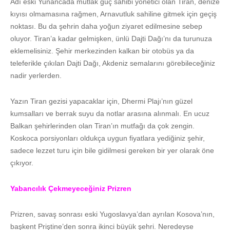
Adı eski Yunancada mutlak güç sahibi yönetici olan Tiran, denize
kıyısı olmamasına rağmen, Arnavutluk sahiline gitmek için geçiş
noktası. Bu da şehrin daha yoğun ziyaret edilmesine sebep
oluyor. Tiran’a kadar gelmişken, ünlü Dajti Dağı’nı da turunuza
eklemelisiniz. Şehir merkezinden kalkan bir otobüs ya da
teleferikle çıkılan Dajti Dağı, Akdeniz semalarını görebileceğiniz
nadir yerlerden.
Yazın Tiran gezisi yapacaklar için, Dhermi Plajı’nın güzel
kumsalları ve berrak suyu da notlar arasına alınmalı. En ucuz
Balkan şehirlerinden olan Tiran’ın mutfağı da çok zengin.
Koskoca porsiyonları oldukça uygun fiyatlara yediğiniz şehir,
sadece lezzet turu için bile gidilmesi gereken bir yer olarak öne
çıkıyor.
Yabancılık Çekmeyeceğiniz Prizren
Prizren, savaş sonrası eski Yugoslavya’dan ayrılan Kosova’nın,
başkent Priştine’den sonra ikinci büyük şehri. Neredeyse