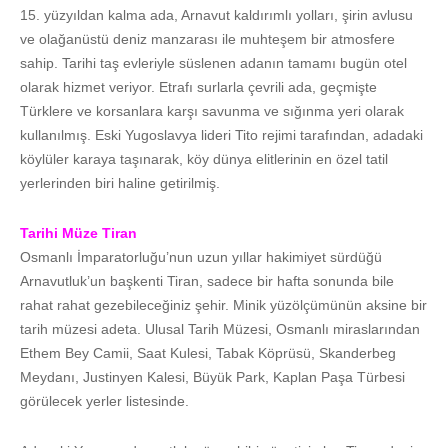
15. yüzyıldan kalma ada, Arnavut kaldırımlı yolları, şirin avlusu
ve olağanüstü deniz manzarası ile muhteşem bir atmosfere
sahip. Tarihi taş evleriyle süslenen adanın tamamı bugün otel
olarak hizmet veriyor. Etrafı surlarla çevrili ada, geçmişte
Türklere ve korsanlara karşı savunma ve sığınma yeri olarak
kullanılmış. Eski Yugoslavya lideri Tito rejimi tarafından, adadaki
köylüler karaya taşınarak, köy dünya elitlerinin en özel tatil
yerlerinden biri haline getirilmiş.
Tarihi Müze Tiran
Osmanlı İmparatorluğu’nun uzun yıllar hakimiyet sürdüğü
Arnavutluk’un başkenti Tiran, sadece bir hafta sonunda bile
rahat rahat gezebileceğiniz şehir. Minik yüzölçümünün aksine bir
tarih müzesi adeta. Ulusal Tarih Müzesi, Osmanlı miraslarından
Ethem Bey Camii, Saat Kulesi, Tabak Köprüsü, Skanderbeg
Meydanı, Justinyen Kalesi, Büyük Park, Kaplan Paşa Türbesi
görülecek yerler listesinde.