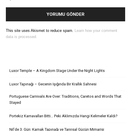
This site uses Akismet to reduce spam.
Learn how your comment
data is processed.
Son Yazılar
Luxor Temple – A Kingdom Stage Under the Night Lights
Luxor Tapınağı – Gecenin Işığında Bir Krallık Sahnesi
Portuguese Carnivals Are Over: Traditions, Caretos and Words That
Stayed
Portekiz Karnavalları Bitti… Peki Aklımızda Hangi Kelimeler Kaldı?
Nil’de 3. Gün: Karnak Tapınağı ve Tanrısal Gücün Mimarisi