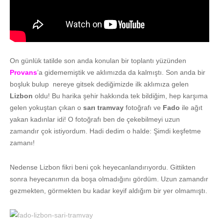
On günlük tatilde son anda konulan bir toplantı yüzünden
Provans
’a gidememiştik ve aklımızda da kalmıştı. Son anda bir
boşluk bulup nereye gitsek dediğimizde ilk aklımıza gelen
Lizbon
oldu! Bu harika şehir hakkında tek bildiğim, hep karşıma
gelen yokuştan çıkan o
sarı tramvay
fotoğrafı ve
Fado
ile
ağıt
yakan kadınlar idi! O fotoğrafı ben de çekebilmeyi uzun
zamandır çok istiyordum. Hadi dedim o halde: Şimdi keşfetme
zamanı!
Nedense Lizbon fikri beni çok heyecanlandırıyordu. Gittikten
sonra heyecanımın da boşa olmadığını gördüm. Uzun zamandır
gezmekten, görmekten bu kadar keyif aldığım bir yer olmamıştı.