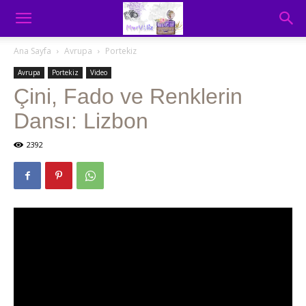
Ana Sayfa
Avrupa
Portekiz
Avrupa
Portekiz
Video
Çini, Fado ve Renklerin
Dansı: Lizbon
2392