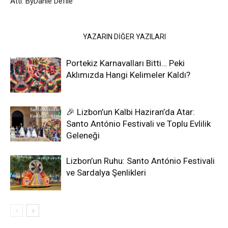
Attı: ByDanie Defile
İLGİLİ HABERLER
YAZARIN DİĞER YAZILARI
Portekiz Karnavalları Bitti… Peki
Aklımızda Hangi Kelimeler Kaldı?
🎉 Lizbon’un Kalbi Haziran’da Atar:
Santo António Festivali ve Toplu Evlilik
Geleneği
Lizbon’un Ruhu: Santo António Festivali
ve Sardalya Şenlikleri