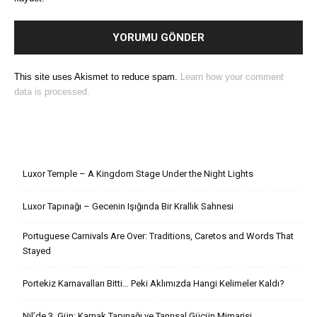
This site uses Akismet to reduce spam.
Learn how your comment
data is processed.
Son Yazılar
Luxor Temple – A Kingdom Stage Under the Night Lights
Luxor Tapınağı – Gecenin Işığında Bir Krallık Sahnesi
Portuguese Carnivals Are Over: Traditions, Caretos and Words That
Stayed
Portekiz Karnavalları Bitti… Peki Aklımızda Hangi Kelimeler Kaldı?
Nil’de 3. Gün: Karnak Tapınağı ve Tanrısal Gücün Mimarisi