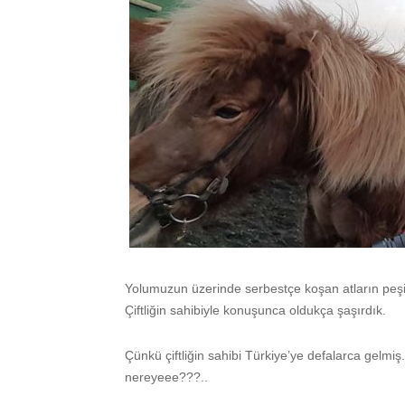
Yolumuzun üzerinde serbestçe koşan atların peşine ta
Çiftliğin sahibiyle konuşunca oldukça şaşırdık.
Çünkü çiftliğin sahibi Türkiye’ye defalarca gelmi
nereyeee???..