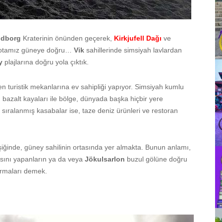
ldborg
Kraterinin önünden geçerek,
Kirkjufell Dağı
ve
se rotamız güneye doğru…
Vik
sahillerinde simsiyah lavlardan
ey
plajlarına doğru yola çıktık.
en turistik mekanlarına ev sahipliği yapıyor. Simsiyah kumlu
lu bazalt kayaları ile bölge, dünyada başka hiçbir yere
sıralanmış kasabalar ise, taze deniz ürünleri ve restoran
işiğinde, güney sahilinin ortasında yer almakta. Bunun anlamı,
asını yapanların ya da veya
Jökulsarlon
buzul gölüne doğru
urmaları demek.