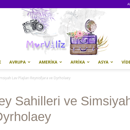
A
E
AVRUPA
AMERIKA
AFRIKA
ASYA
VID
Morvaliz
imsiyah Lav Plajları Reynisfjara ve Dyrholaey
y Sahilleri ve Simsiyah
Dyrholaey