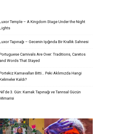
Son Yazılar
Luxor Temple – A Kingdom Stage Under the Night
Lights
Luxor Tapınağı – Gecenin Işığında Bir Krallık Sahnesi
Portuguese Carnivals Are Over: Traditions, Caretos
and Words That Stayed
Portekiz Karnavalları Bitti… Peki Aklımızda Hangi
Kelimeler Kaldı?
Nil’de 3. Gün: Karnak Tapınağı ve Tanrısal Gücün
Mimarisi