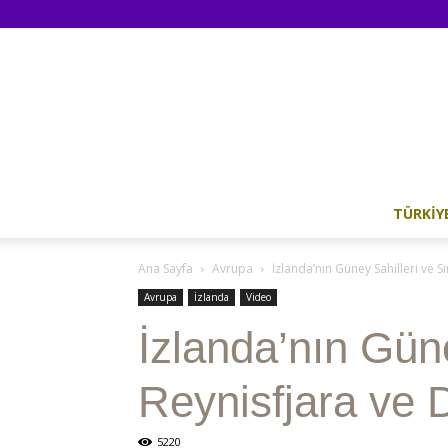
TÜRKIY
Ana Sayfa
Avrupa
İzlanda’nın Güney Sahilleri ve S
Avrupa
İzlanda
Video
İzlanda’nın Güne
Reynisfjara ve 
5220