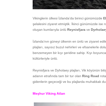
Vikinglerin ülkesi İzlanda’da birinci günümüzde
E
şelalesini ziyaret etmiştik. İkinci günümüzde i
oluşan kumlarıyla ünlü
Reynisfjara
ve
Dyrhola
İzlanda’nın güneyi ülkenin en ünlü ve ziyaret edil
plajları, sayısız buzul nehirleri ve efsanelerle do
benzemeyen bir kıyı şeridine sahip. Kıyı boyunca 
kültürleriyle ünlü.
Reynisfjara ve Dyholaey plajları, Vik köyünün bit
adanın etrafında tam bir tur olan
Ring Road
rot
gidenlerin geçeceği ve bu plajlarda muhakkak d
Meşhur Viking Atları