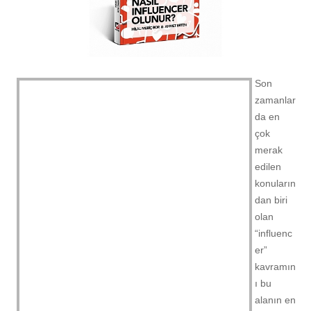
Son
zamanlar
da en
çok
merak
edilen
konuların
dan biri
olan
“influenc
er”
kavramın
ı bu
alanın en