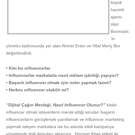
büyük
hacimli
ajansı
olan
Boomads
’in
yönetici kadrosunda yer alan Ahmet Erten ve Hilal Meriç Bor
değerlendirdi.
• Kim bu ınfluencerlar
• Influenc
erlar markalarla nasıl reklam işbirliği yapıyor?
• Başarılı influencer olmak için neler yapmak lazım?
• Herkes ınfluencer olabilir mi?
‘’Dijital Çağın Mesleği, Nasıl Influencer Olunur?’’
kitabı
influencer olmak isteyenlerin merak ettiği soruları başarılı
influencerların görüşleriyle yanıtlamak ve influencer marketing
yapmak isteyen markalara ise bu alanda etkili kampanya
yönetimiyle ilgili detayları aktarıyor. Hürriyet Kitap etiketi ile