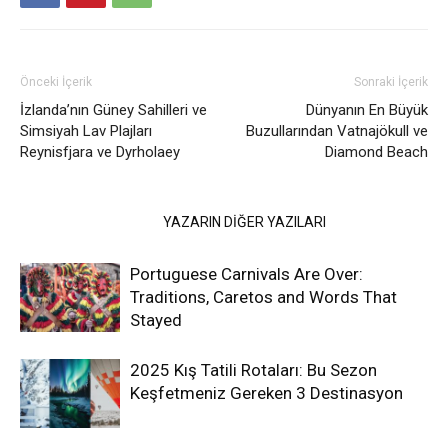
Önceki İçerik
Sonraki İçerik
İzlanda’nın Güney Sahilleri ve
Dünyanın En Büyük
Simsiyah Lav Plajları
Buzullarından Vatnajökull ve
Reynisfjara ve Dyrholaey
Diamond Beach
İLGİLİ HABERLER
YAZARIN DİĞER YAZILARI
Portuguese Carnivals Are Over:
Traditions, Caretos and Words That
Stayed
2025 Kış Tatili Rotaları: Bu Sezon
Keşfetmeniz Gereken 3 Destinasyon