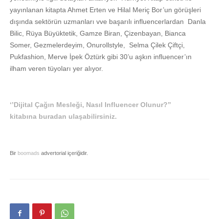
yayınlanan kitapta Ahmet Erten ve Hilal Meriç Bor’un görüşleri
dışında sektörün uzmanları vve başarılı influencerlardan Danla
Bilic, Rüya Büyüktetik, Gamze Biran, Çizenbayan, Bianca
Somer, Gezmelerdeyim, Onurollstyle, Selma Çilek Çiftçi,
Pukfashion, Merve İpek Öztürk gibi 30’u aşkın influencer’ın
ilham veren tüyoları yer alıyor.
‘’Dijital Çağın Mesleği, Nasıl Influencer Olunur?’’
kitabına buradan ulaşabilirsiniz.
Bir
boomads
advertorial içeriğidir.