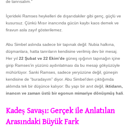
de tanrısalım.”
İçerideki Ramses heykelleri de dışarıdakiler gibi genç, güçlü ve
kusursuz. Çünkü Mısır inancında gücün kaybı kaos demek ve
firavun asla zayıf gösterilemez.
Abu Simbel aslında sadece bir tapınak değil. Nubia halkına,
düşmanlara, hatta tanrıların kendisine verilmiş dev bir mesaj.
Her yıl
22 Şubat ve 22 Ekim’de
güneş ışığının tapınağın içine
girip Ramses’in yüzünü aydınlatması da bu mesajı gökyüzüyle
mühürlüyor. Sanki Ramses, sadece yeryüzüne değil, güneşin
kendisine de “buradayım” diyor. Abu Simbel’den çıktığımda
aklımda tek bir düşünce kalıyor: Bu yapı bir anıt değil,
iktidarın,
inancın ve zaman üstü bir egonun mimariye dönüşmüş hali
.
Kadeş Savaşı: Gerçek ile Anlatılan
Arasındaki Büyük Fark