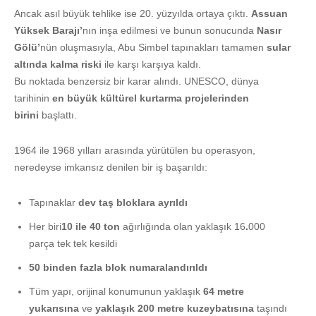
Ancak asıl büyük tehlike ise 20. yüzyılda ortaya çıktı.
Assuan
Yüksek Barajı’
nın inşa edilmesi ve bunun sonucunda
Nasır
Gölü’
nün oluşmasıyla, Abu Simbel tapınakları tamamen
sular
altında kalma riski
ile karşı karşıya kaldı.
Bu noktada benzersiz bir karar alındı. UNESCO, dünya
tarihinin
en büyük kültürel kurtarma projelerinden
birini
başlattı.
1964 ile 1968 yılları arasında yürütülen bu operasyon,
neredeyse imkansız denilen bir iş başarıldı:
Tapınaklar
dev taş bloklara ayrıldı
Her biri
10 ile 40 ton
ağırlığında olan yaklaşık 16
.
000
parça tek tek kesildi
50 binden fazla blok numaralandırıldı
Tüm yapı, orijinal konumunun yaklaşık
64 metre
yukarısına
ve
yaklaşık 200 metre kuzeybatısına
taşındı