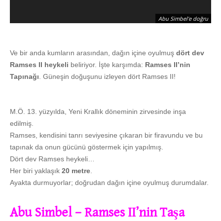
Abu Simbel'e doğru
Ve bir anda kumların arasından, dağın içine oyulmuş
dört dev
Ramses II heykeli
beliriyor. İşte karşımda:
Ramses II’nin
Tapınağı
. Güneşin doğuşunu izleyen dört Ramses II!
M.Ö. 13. yüzyılda, Yeni Krallık döneminin zirvesinde inşa
edilmiş.
Ramses, kendisini tanrı seviyesine çıkaran bir firavundu ve bu
tapınak da onun gücünü göstermek için yapılmış.
Dört dev Ramses heykeli…
Her biri yaklaşık
20 metre
.
Ayakta durmuyorlar; doğrudan dağın içine oyulmuş durumdalar.
Abu Simbel – Ramses II’nin Taşa