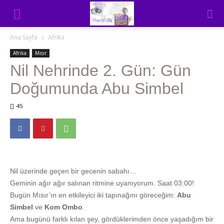
Ana Sayfa
Afrika
Afrika
Mısır
Nil Nehrinde 2. Gün: Gün
Doğumunda Abu Simbel
45
Nil üzerinde geçen bir gecenin sabahı…
Geminin ağır ağır salınan ritmine uyanıyorum. Saat 03:00!
Bugün Mısır’ın en etkileyici iki tapınağını göreceğim:
Abu
Simbel
ve
Kom Ombo
.
Ama bugünü farklı kılan şey, gördüklerimden önce yaşadığım bir