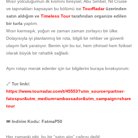
Mısır yolculuğumun ilk kısmını bireysel, Abu Simbel, Nil Cruise
ve tapınakları kapsayan bu bölümü ise
TourRadar
üzerinden
satın aldığım ve
Timeless Tour
tarafından organize edilen
bir turla
yaptım.
Mısır karmaşık, yoğun ve zaman zaman zorlayıcı bir ülke.
Dolayısıyla iyi planlanmış bir rota, bilgili bir rehber ve güvenli
ulaşım fark yaratıyor. Benim için bu tur, hem zihinsel hem fiziksel
olarak büyük bir rahatlık sağladı.
Aynı rotayı merak edenler için tur bilgilerini buraya bırakıyorum:
🔗
Tur linki:
https://www.tourradar.com/t/45553?utm_source=partner-
fatospur&utm_medium=ambassador&utm_campaign=share
tour
🎟
Indirim Kodu:
FatmaP50
Her zamanki gibi, bu bir “satın alın” çağrısı değil;