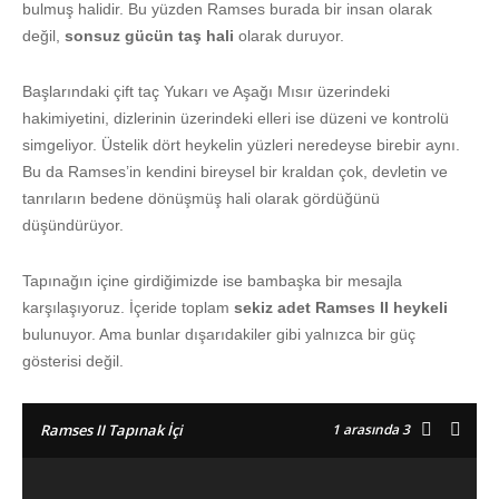
bulmuş halidir. Bu yüzden Ramses burada bir insan olarak
değil,
sonsuz gücün taş hali
olarak duruyor.
Başlarındaki çift taç Yukarı ve Aşağı Mısır üzerindeki
hakimiyetini, dizlerinin üzerindeki elleri ise düzeni ve kontrolü
simgeliyor. Üstelik dört heykelin yüzleri neredeyse birebir aynı.
Bu da Ramses’in kendini bireysel bir kraldan çok, devletin ve
tanrıların bedene dönüşmüş hali olarak gördüğünü
düşündürüyor.
Tapınağın içine girdiğimizde ise bambaşka bir mesajla
karşılaşıyoruz. İçeride toplam
sekiz adet Ramses II heykeli
bulunuyor. Ama bunlar dışarıdakiler gibi yalnızca bir güç
gösterisi değil.
1
arasında 3
Ramses II Tapınak İçi