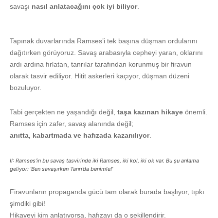
savaşı
nasıl anlatacağını çok iyi bili
yor
.
Tapınak duvarlarında Ramses’i tek başına düşman ordularını
dağıtırken görüyoruz. Savaş arabasıyla cepheyi yaran, oklarını
ardı ardına fırlatan, tanrılar tarafından korunmuş bir firavun
olarak tasvir ediliyor. Hitit askerleri kaçıyor, düşman düzeni
bozuluyor.
Tabi gerçekten ne yaşandığı değil,
taşa kazınan hikaye
önemli.
Ramses için zafer, savaş alanında değil;
anıtta, kabartmada ve hafızada kazanılı
yor
.
II: Ramses’in bu savaş tasvirinde iki Ramses, iki kol, iki ok var. Bu şu anlama
geliyor: ‘Ben savaşırken Tanrı’da benimle!’
Firavunların propaganda gücü tam olarak burada başlıyor, tıpkı
şimdiki gibi!
Hikayeyi kim anlatıyorsa, hafızayı da o şekillendirir.