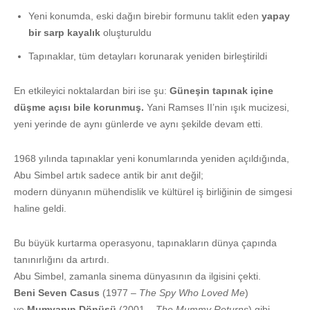
Yeni konumda, eski dağın birebir formunu taklit eden
yapay
bir sarp kayalık
oluşturuldu
Tapınaklar, tüm detayları korunarak yeniden birleştirildi
En etkileyici noktalardan biri ise şu:
Güneşin tapınak içine
düşme açısı bile korunmuş.
Yani Ramses II’nin ışık mucizesi,
yeni yerinde de aynı günlerde ve aynı şekilde devam etti.
1968 yılında tapınaklar yeni konumlarında yeniden açıldığında,
Abu Simbel artık sadece antik bir anıt değil;
modern dünyanın mühendislik ve kültürel iş birliğinin de simgesi
haline geldi.
Bu büyük kurtarma operasyonu, tapınakların dünya çapında
tanınırlığını da artırdı.
Abu Simbel, zamanla sinema dünyasının da ilgisini çekti.
Beni Seven Casus
(1977 –
The Spy Who Loved Me
)
ve
Mumyanın Dönüşü
(2001 –
The Mummy Returns
) gibi