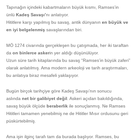
Tapınağın içindeki kabartmaların büyük kısmı, Ramses’in
ünlü
Kadeş Savaşı’
nı anlatıyor.
Hititlere karşı yapılmış bu savaş, antik dünyanın
en büyük ve
en iyi belgelenmiş
savaşlarından biri.
MÖ 1274 civarında gerçekleşen bu çatışmada, her iki taraftan
da
on binlerce asker
in yer aldığı düşünülüyor.
Uzun süre tarih kitaplarında bu savaş “Ramses’in büyük zaferi”
olarak anlatılmış. Ama modern arkeoloji ve tarih araştırmaları,
bu anlatıya biraz mesafeli yaklaşıyor.
Bugün birçok tarihçiye göre Kadeş Savaşı’nın sonucu
aslında
net bir galibiyet değil
. Askeri açıdan bakıldığında,
savaş büyük ölçüde
beraberlik
ile sonuçlanmış. Ne Ramses
Hititleri tamamen yenebilmiş ne de Hititler Mısır ordusunu geri
püskürtebilmiş.
Ama işin ilginç tarafı tam da burada başlıyor. Ramses, bu