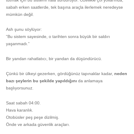
tutmak için bu sistemi hala sürdürüyor. Özellikle çöl yollarında,
sabah erken saatlerde, tek başına araçla ilerlemek neredeyse
mümkün değil.
Ash şunu söylüyor:
“Bu sistem sayesinde, o tarihten sonra büyük bir saldırı
yaşanmadı.”
Bir yandan rahatlatıcı, bir yandan da düşündürücü.
Çünkü bir ülkeyi gezerken, gördüğünüz tapınaklar kadar,
neden
bazı şeylerin bu şekilde yapıldığını
da anlamaya
başlıyorsunuz.
Saat sabah 04:00.
Hava karanlık.
Otobüsler peş peşe dizilmiş.
Önde ve arkada güvenlik araçları.