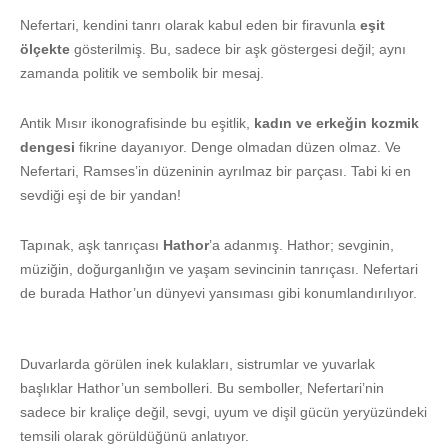
Nefertari, kendini tanrı olarak kabul eden bir firavunla
eşit
ölçekte
gösterilmiş. Bu, sadece bir aşk göstergesi değil; aynı
zamanda politik ve sembolik bir mesaj.
Antik Mısır ikonografisinde bu eşitlik,
kadın ve erkeğin kozmik
dengesi
fikrine dayanıyor. Denge olmadan düzen olmaz. Ve
Nefertari, Ramses’in düzeninin ayrılmaz bir parçası. Tabi ki en
sevdiği eşi de bir yandan!
Tapınak, aşk tanrıçası
Hathor
’a adanmış. Hathor; sevginin,
müziğin, doğurganlığın ve yaşam sevincinin tanrıçası. Nefertari
de burada Hathor’un dünyevi yansıması gibi konumlandırılıyor.
Duvarlarda görülen inek kulakları, sistrumlar ve yuvarlak
başlıklar Hathor’un sembolleri. Bu semboller, Nefertari’nin
sadece bir kraliçe değil, sevgi, uyum ve dişil gücün yeryüzündeki
temsili olarak görüldüğünü anlatıyor.