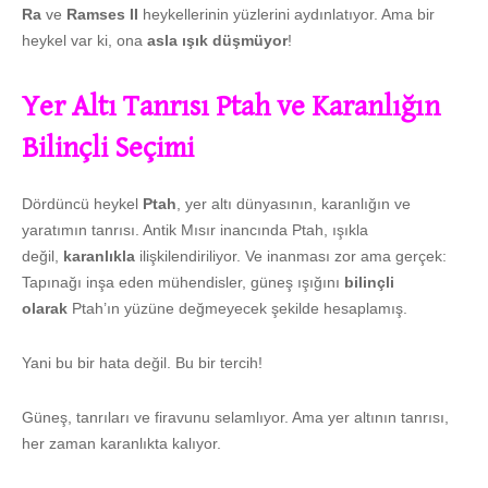
Ra
ve
Ramses II
heykellerinin yüzlerini aydınlatıyor. Ama bir
heykel var ki, ona
asla ışık düşmüyor
!
Yer Altı Tanrısı Ptah ve Karanlığın
Bilinçli Seçimi
Dördüncü heykel
Ptah
, yer altı dünyasının, karanlığın ve
yaratımın tanrısı. Antik Mısır inancında Ptah, ışıkla
değil,
karanlıkla
ilişkilendiriliyor. Ve inanması zor ama gerçek:
Tapınağı inşa eden mühendisler, güneş ışığını
bilinçli
olarak
Ptah’ın yüzüne değmeyecek şekilde hesaplamış.
Yani bu bir hata değil. Bu bir tercih!
Güneş, tanrıları ve firavunu selamlıyor. Ama yer altının tanrısı,
her zaman karanlıkta kalıyor.