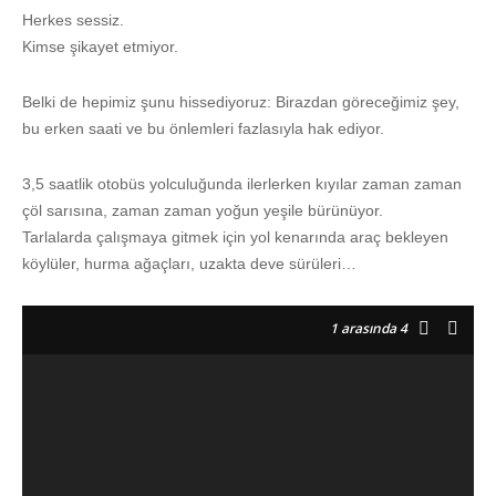
Herkes sessiz.
Kimse şikayet etmiyor.
Belki de hepimiz şunu hissediyoruz: Birazdan göreceğimiz şey,
bu erken saati ve bu önlemleri fazlasıyla hak ediyor.
3,5 saatlik otobüs yolculuğunda ilerlerken kıyılar zaman zaman
çöl sarısına, zaman zaman yoğun yeşile bürünüyor.
Tarlalarda çalışmaya gitmek için yol kenarında araç bekleyen
köylüler, hurma ağaçları, uzakta deve sürüleri…
1
arasında 4