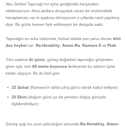
Abu Simbel Tapınağı’nın içine girdiğimde herşeyden
etkileniyorum. Ama akıllara durgunluk veren bir mühendislik
hesaplaması var ki şaşkına dönüyorum o yıllarda nasıl yapılmış
diye. Bu gözle hemen fark edilmeyen bir detayda saklı.
Tapınağın en arka odasında, kutsal odada yan yana oturan
dört
dev heykel
var:
Ra-Horakhty
,
Amon-Ra
,
Ramses II
ve
Ptah
.
Yılın sadece
iki günü
, güneş doğarken tapınağın girişinden
giren ışık, tam
60 metre boyunca
ilerleyerek bu odanın içine
kadar ulaşıyor. Bu iki özel gün:
22 Şubat
(Ramses’in tahta çıkış günü olarak kabul ediliyor)
22 Ekim
(doğum günü ya da yeniden doğuş günüyle
ilişkilendiriliyor)
Güneş ışığı bu uzun yolculuğun sonunda
Ra-Horakhty
,
Amon-