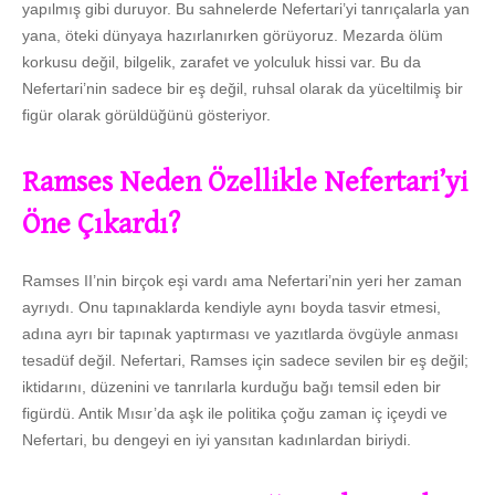
yapılmış gibi duruyor. Bu sahnelerde Nefertari’yi tanrıçalarla yan
yana, öteki dünyaya hazırlanırken görüyoruz. Mezarda ölüm
korkusu değil, bilgelik, zarafet ve yolculuk hissi var. Bu da
Nefertari’nin sadece bir eş değil, ruhsal olarak da yüceltilmiş bir
figür olarak görüldüğünü gösteriyor.
Ramses Neden Özellikle Nefertari’yi
Öne Çıkardı?
Ramses II’nin birçok eşi vardı ama Nefertari’nin yeri her zaman
ayrıydı. Onu tapınaklarda kendiyle aynı boyda tasvir etmesi,
adına ayrı bir tapınak yaptırması ve yazıtlarda övgüyle anması
tesadüf değil. Nefertari, Ramses için sadece sevilen bir eş değil;
iktidarını, düzenini ve tanrılarla kurduğu bağı temsil eden bir
figürdü. Antik Mısır’da aşk ile politika çoğu zaman iç içeydi ve
Nefertari, bu dengeyi en iyi yansıtan kadınlardan biriydi.