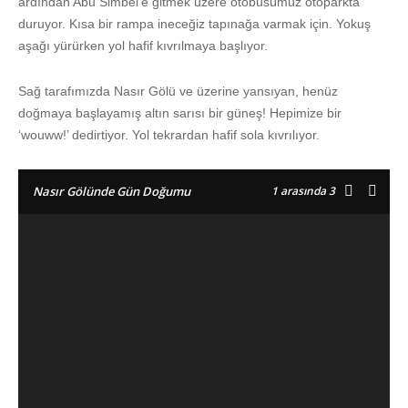
ardından Abu Simbel’e gitmek üzere otobüsümüz otoparkta
duruyor. Kısa bir rampa ineceğiz tapınağa varmak için. Yokuş
aşağı yürürken yol hafif kıvrılmaya başlıyor.
Sağ tarafımızda Nasır Gölü ve üzerine yansıyan, henüz
doğmaya başlayamış altın sarısı bir güneş! Hepimize bir
‘wouww!’ dedirtiyor. Yol tekrardan hafif sola kıvrılıyor.
1
arasında 3
Nasır Gölünde Gün Doğumu