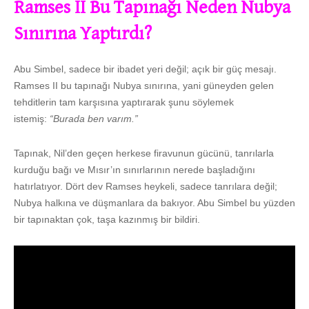
Ramses II Bu Tapınağı Neden Nubya
Sınırına Yaptırdı?
Abu Simbel, sadece bir ibadet yeri değil; açık bir güç mesajı.
Ramses II bu tapınağı Nubya sınırına, yani güneyden gelen
tehditlerin tam karşısına yaptırarak şunu söylemek
istemiş:
“Burada ben varım.”
Tapınak, Nil’den geçen herkese firavunun gücünü, tanrılarla
kurduğu bağı ve Mısır’ın sınırlarının nerede başladığını
hatırlatıyor. Dört dev Ramses heykeli, sadece tanrılara değil;
Nubya halkına ve düşmanlara da bakıyor. Abu Simbel bu yüzden
bir tapınaktan çok, taşa kazınmış bir bildiri.