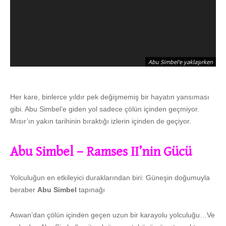
Abu Simbel'e yaklaşırken
Her kare, binlerce yıldır pek değişmemiş bir hayatın yansıması
gibi. Abu Simbel’e giden yol sadece çölün içinden geçmiyor.
Mısır’ın yakın tarihinin bıraktığı izlerin içinden de geçiyor.
Abu Simbel – Ramses II’nin Gücü
Yolculuğun en etkileyici duraklarından biri: Güneşin doğumuyla
beraber
Abu Simbel
tapınağı
Aswan’dan çölün içinden geçen uzun bir karayolu yolculuğu…Ve