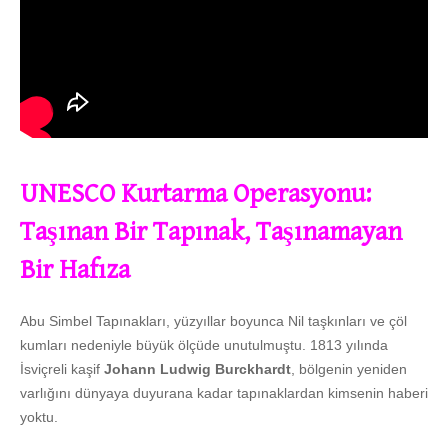
UNESCO Kurtarma Operasyonu:
Taşınan Bir Tapınak, Taşınamayan
Bir Hafıza
Abu Simbel Tapınakları, yüzyıllar boyunca Nil taşkınları ve çöl
kumları nedeniyle büyük ölçüde unutulmuştu. 1813 yılında
İsviçreli kaşif
Johann Ludwig Burckhardt
, bölgenin yeniden
varlığını dünyaya duyurana kadar tapınaklardan kimsenin haberi
yoktu.