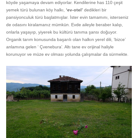
köyde yaşamaya devam ediyorlar. Kendilerine has 110 çeşit
yemek türü bulunan köy halkı,
‘ev-otel’
dedikleri bir
pansiyonculuk türü başlatmışlar. İster evin tamamını, isterseniz
de odasını kiralamanız mümkün. Evde aileyle beraber kalıp,
onlarla yaşayıp, yiyerek bu kültürü tanıma şansı doğuyor.
Organik tarım konusunda başarılı olan halkın yerel dili, ‘bizce’
anlamına gelen ‘ Çvenebura’. Altı tane ev orijinal haliyle
korunuyor ve müze ev olması yolunda çalışmalar da sürmekte.