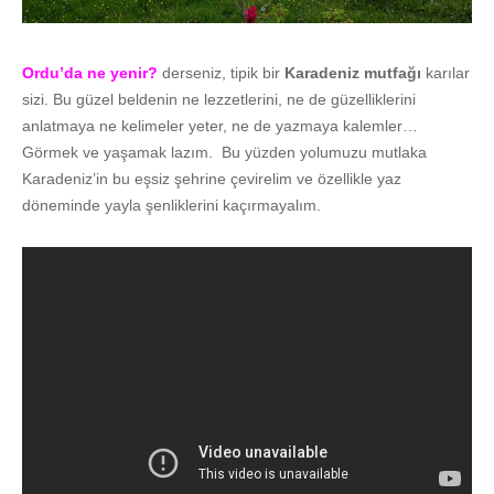
Ordu’da ne yenir?
derseniz, tipik bir
Karadeniz mutfağı
karılar
sizi. Bu güzel beldenin ne lezzetlerini, ne de güzelliklerini
anlatmaya ne kelimeler yeter, ne de yazmaya kalemler…
Görmek ve yaşamak lazım. Bu yüzden yolumuzu mutlaka
Karadeniz’in bu eşsiz şehrine çevirelim ve özellikle yaz
döneminde yayla şenliklerini kaçırmayalım.