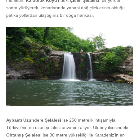
mümkün.
Karaoluk Köyü
’ndeki
Çiseli Şelalesi
, bir yerden
sonra yürüyerek, kenarlarında yabani dağ çileklerinin olduğu
patika yollardan ulaştığınız bir doğa harikası.
Aybastı Uzundere Şelalesi
ise 250 metrelik ihtişamıyla
Türkiye’nin en uzun şelalesi unvanını alıyor. Ulubey ilçesindeki
Ohtamış Şelalesi
ise 30 metre yüksekliği ile Karadeniz’in en