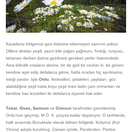
Karadeniz bölgemizi gezi listesine eklemeyen sanırım yoktur.
Dillere destan yeşili, yazın bile yağan yağmuru, fındığı, turşusu,
lahanası derken daima gezilmesi gereken yerler listesindedir.
Ama bilindik rotaların aksine, bir de gizli bir cevher ki, bir göreni
kendine aşık edip defalarca gitme, hatta oradan hiç ayrılmama
isteği yaratır. İşte
Ordu
, festivalleri, şelaleleri, yaylaları, göz
alabildiğine yeşil hatta koyu yeşil mavi ladin çam ormanları ve
kendine has lezzetleri ile defalarca ziyareti hak eder.
Tokat, Sivas, Samsun
ve
Giresun
tarafından çevrelenmiş
Ordu’nun geçmişi, M.Ö. 4. yüzyıla kadar dayanıyor. O tarihlerde,
halk arasında Bozukkale olarak bilinen bölgede ‘Kotyora’ (Kut
Yöresi) adıyla kurulmuş. Zaman içinde, Perslerden, Pontus