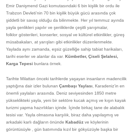
Emir Danişmend Gazi komutasındaki 6 bin kişilik bir ordu ile
Trabzon Devleti’nin 70 bin kişilik büyük gücü arasında çok
şiddetli bir savaş olduğu da bilinmekte. Her yıl temmuz ayında
yayla şenlikleri yapılır ve şenliklerde çeşitli yarışmalar,
folklor gösterileri, konserler, sosyal ve kültürel etkinlikler, güreş
müsabakaları, at yarışları gibi etkinlikler düzenlenmekte.
Yaylada aynı zamanda, eşsiz güzelliğe sahip tabiat harikaları,
tarihi eserler ve alanlar da var.
Kümbetler, Çiseli Şelalesi,
Karga Tepesi
bunlara örnek.
Tarihte Milattan önceki tarihlerde yaşayan insanların madencilik
yaptığına dair izler bulunan
Çambaşı Yaylası
, Karadeniz’in en
önemli yaylaları arasında. Deniz seviyesinden 1850 metre
yükseklikteki yayla, yeni bir sektöre kucak açmış ve kışın kayak
turizmi yapma hazırlıkları içinde. İçinde birkaç tane de alabalık
tesisi var. Yayla olmasına karşılık, biraz daha yapılaşmış ve
arkadaki karlı dağların önünde
Kabadüz
ve köylerinin
görüntüsüyle , gün batımında kızıl bir gökyüzüyle başka bir