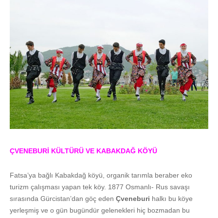
ÇVENEBURİ KÜLTÜRÜ VE KABAKDAĞ KÖYÜ
Fatsa’ya bağlı Kabakdağ köyü, organik tarımla beraber eko
turizm çalışması yapan tek köy. 1877 Osmanlı- Rus savaşı
sırasında Gürcistan’dan göç eden
Çveneburi
halkı bu köye
yerleşmiş ve o gün bugündür gelenekleri hiç bozmadan bu