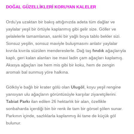
DOĞAL GÜZELLİKLERİ KORUYAN KALELER
Ordu’ya uzaktan bir bakış attığınızda adeta tüm dağlar ve
yaylalar yeşil bir örtüyle kaplanmış gibi gelir size. Göller ve
şelalelerle tamamlanan, sanki bir yağlı boya tablo bekler sizi.
Sonsuz yeşilin, sonsuz maviyle buluşmasını anlatır yaylalar
kıvrıla kıvrıla süzülen mendereslerle. Dağ taş
fındık
ağaçlarıyla
kaplı, geri kalan alanları ise mavi ladin çam ağaçları kaplamış.
Akasya ağaçları ise hem mis gibi bir koku, hem de zengin
aromalı bal sunmuş yöre halkına.
Gölköy’e bağlı bir krater gölü olan
Ulugöl
, koyu yeşil rengine
yansıyan ulu ağaçların görüntüsüyle karşılar ziyaretçilerini.
Tabiat Parkı
ilan edilen 26 hektarlık bir alan, özellikle
sonbaharda içerdiği bin bir renk ile tam bir görsel şölen sunar.
Parkının içinde, sazlıklarla kaplanmış iki tane de küçük göl
bulunur.