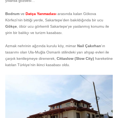
yıllarda gözdesi…
Bodrum
ve
Datça Yarımadası
arasında kalan Gökova
Körfezi’nin bittiği yerde, Sakartepe’den bakıldığında bir ucu
Gökçe
, öbür ucu görkemli Sakartepe’ye yaslanmış konumu ile
şirin bir balıkçı ve turizm kasabası.
Azmak nehrinin ağzında kurulu köy, mimar
Nail Çakırhan
‘ın
tasarımı olan Ula-Muğla Osmanlı stilindeki yarı ahşap evleri ile
çarpık kentleşmeye direnerek,
Cittaslow (Slow City)
hareketine
katılan Türkiye’nin ikinci kasabası oldu.