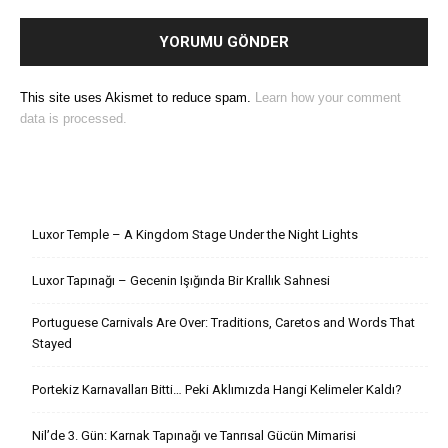
This site uses Akismet to reduce spam.
Learn how your comment
data is processed.
Son Yazılar
Luxor Temple – A Kingdom Stage Under the Night Lights
Luxor Tapınağı – Gecenin Işığında Bir Krallık Sahnesi
Portuguese Carnivals Are Over: Traditions, Caretos and Words That
Stayed
Portekiz Karnavalları Bitti… Peki Aklımızda Hangi Kelimeler Kaldı?
Nil’de 3. Gün: Karnak Tapınağı ve Tanrısal Gücün Mimarisi