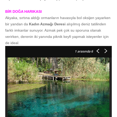
BİR DOĞA HARIKASI
Akyaka, sırtına aldığı ormanların havasıyla bol oksijen yayarken
bir yandan da
Kadın Azmağı Deresi
alışılmış deniz tatilinden
farklı imkanlar sunuyor. Azmak pek çok su sporuna olanak
verirken, derenin iki yanında piknik keyfi yapmak isteyenler için
de ideal.
1
arasında 6