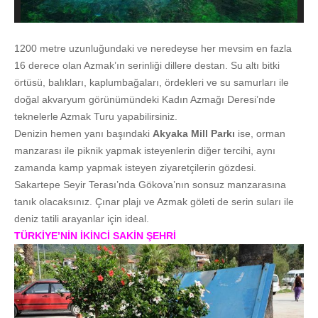
1200 metre uzunluğundaki ve neredeyse her mevsim en fazla
16 derece olan Azmak’ın serinliği dillere destan. Su altı bitki
örtüsü, balıkları, kaplumbağaları, ördekleri ve su samurları ile
doğal akvaryum görünümündeki Kadın Azmağı Deresi’nde
teknelerle Azmak Turu yapabilirsiniz.
Denizin hemen yanı başındaki
Akyaka Mill Parkı
ise, orman
manzarası ile piknik yapmak isteyenlerin diğer tercihi, aynı
zamanda kamp yapmak isteyen ziyaretçilerin gözdesi.
Sakartepe Seyir Terası’nda Gökova’nın sonsuz manzarasına
tanık olacaksınız. Çınar plajı ve Azmak göleti de serin suları ile
deniz tatili arayanlar için ideal.
TÜRKİYE’NİN İKİNCİ SAKİN ŞEHRİ