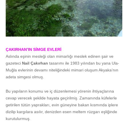
ÇAKIRHAN’IN SİMGE EVLERİ
Aslında eşinin mesleği olan mimarlığı meslek edinen şair ve
gazeteci
Nail Çakırhan
tasarımı ile 1983 yılından bu yana Ula-
Muğla evlerinin devamı niteliğindeki mimari oluşum Akyaka’nın
adeta simgesi olmuş.
Bu yapıların konumu ve iç düzenlemesi yörenin ihtiyaçlarına
cevap verecek şekilde hayata geçirilmiş. Zamanında küfelerle
getirilen tütün yaprakları, evin güneyine bakan kısmında iplere
dizilip kargılara asılır, denizden esen meltem rüzgarı eşliğinde
kurutulurmuş.