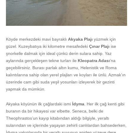
Köyde merkezdeki mavi bayraklı
Akyaka Plajı
yüzmek için
güzel. Kuzeybatıya iki kilometre mesafedeki
Çınar Plajı
ise
şnorkelle dalmak için ideal çünkü derin sulara sahip. Yaz
aylarında gerçekleşen tekne turları ile
Kleopatra Adası
‘na
geçebilirsiniz. Burası parlak altın kumu, Helenistik ve Roma
kalıntılarına sahip olan yerel plajları ve koyları ile ünlü. Azmak’ın
üzerinde cam gibi suda yeşil yosunları izleyerek bir gezinti
yapmak da mümkün.
Akyaka köyünün ilk çağlardaki ismi
İdyma
. Her ilk çağ kenti gibi
buranın da bir hikayesi var elbette. Seneca, belki de
Theophrastos’un kayıp kitabından aldığı bilgiyle, yeraltı
sularından ve içlerinde yaşayan zehirli canlılardan bahsederken,
İdyma yakınlarında bir yeraltı suyunun aniden yüzeye dere