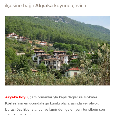
ilçesine bağlı
Akyaka
köyüne çevirin.
Akyaka köyü
, çam ormanlarıyla kaplı dağlar ile
Gökova
Körfezi
‘nin en ucundaki gri kumlu plaj arasında yer alıyor.
Burası özellikle İstanbul ve İzmir’den gelen yerli turistlerin son