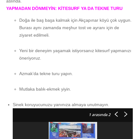
aslında.
YAPMADAN DÖNMEYİN: KİTESURF
YA DA TEKNE TURU
Doğa ile baş başa kalmak için Akçapınar köyü çok uygun.
Burası aynı zamanda meşhur tost ve ayranı için de
ziyaret edilmeli.
Yeni bir deneyim yaşamak istiyorsanız kitesurf yapmanızı
öneriyoruz.
Azmak’da tekne turu yapın.
Mutlaka balık-ekmek yiyin.
Sinek koruyucunuzu yanınıza almaya unutmayın.
1
arasında 2