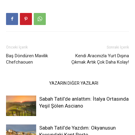
Önceki İçerik
Sonraki İçerik
Baş Döndüren Mavilik
Kendi Aracınızla Yurt Dışına
Chefchaouen
Çıkmak Artık Çok Daha Kolay!
İLGİLİ HABERLER
YAZARIN DİĞER YAZILARI
Sabah Tatil’de anlattım: İtalya Ortasında
Yeşil Şölen Asciano
Sabah Tatil’de Yazdım: Okyanusun
Kıyısındaki Kent Porto