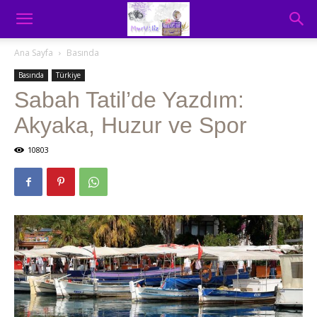
Ana Sayfa
Basında
Basında
Türkiye
Sabah Tatil’de Yazdım:
Akyaka, Huzur ve Spor
10803