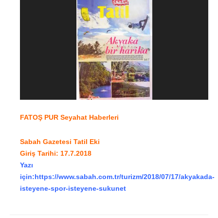
FATOŞ PUR
Seyahat Haberleri
Sabah Gazetesi Tatil Eki
Giriş Tarihi: 17.7.2018
Yazı
için:
https://www.sabah.com.tr/turizm/2018/07/17/akyakada-
isteyene-spor-isteyene-sukunet