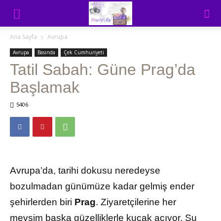
Ana Sayfa
Avrupa
Avrupa
Basında
Çek Cumhuriyeti
Tatil Sabah: Güne Prag’da
Başlamak
5406
Avrupa’da, tarihi dokusu neredeyse
bozulmadan günümüze kadar gelmiş ender
şehirlerden biri
Prag
. Ziyaretçilerine her
mevsim başka güzelliklerle kucak açıyor. Şu