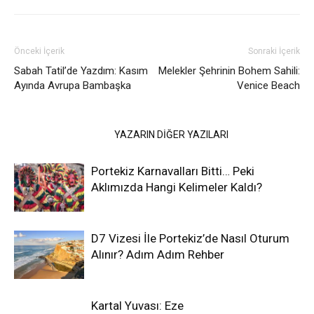
Önceki İçerik
Sonraki İçerik
Sabah Tatil’de Yazdım: Kasım
Melekler Şehrinin Bohem Sahili:
Ayında Avrupa Bambaşka
Venice Beach
İLGİLİ HABERLER
YAZARIN DİĞER YAZILARI
Portekiz Karnavalları Bitti… Peki
Aklımızda Hangi Kelimeler Kaldı?
D7 Vizesi İle Portekiz’de Nasıl Oturum
Alınır? Adım Adım Rehber
Kartal Yuvası: Eze