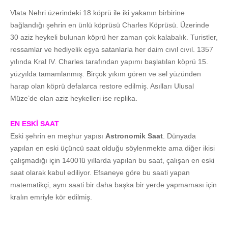
Vlata Nehri üzerindeki 18 köprü ile iki yakanın birbirine
bağlandığı şehrin en ünlü köprüsü Charles Köprüsü. Üzerinde
30 aziz heykeli bulunan köprü her zaman çok kalabalık. Turistler,
ressamlar ve hediyelik eşya satanlarla her daim cıvıl cıvıl. 1357
yılında Kral IV. Charles tarafından yapımı başlatılan köprü 15.
yüzyılda tamamlanmış. Birçok yıkım gören ve sel yüzünden
harap olan köprü defalarca restore edilmiş. Asılları Ulusal
Müze’de olan aziz heykelleri ise replika.
EN ESKİ SAAT
Eski şehrin en meşhur yapısı
Astronomik Saat
. Dünyada
yapılan en eski üçüncü saat olduğu söylenmekte ama diğer ikisi
çalışmadığı için 1400’lü yıllarda yapılan bu saat, çalışan en eski
saat olarak kabul ediliyor. Efsaneye göre bu saati yapan
matematikçi, aynı saati bir daha başka bir yerde yapmaması için
kralın emriyle kör edilmiş.