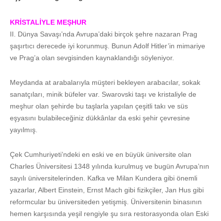
KRİSTALİYLE MEŞHUR
II. Dünya Savaşı’nda Avrupa’daki birçok şehre nazaran Prag
şaşırtıcı derecede iyi korunmuş. Bunun Adolf Hitler’in mimariye
ve Prag’a olan sevgisinden kaynaklandığı söyleniyor.
Meydanda at arabalarıyla müşteri bekleyen arabacılar, sokak
sanatçıları, minik büfeler var. Swarovski taşı ve kristaliyle de
meşhur olan şehirde bu taşlarla yapılan çeşitli takı ve süs
eşyasını bulabileceğiniz dükkânlar da eski şehir çevresine
yayılmış.
Çek Cumhuriyeti’ndeki en eski ve en büyük üniversite olan
Charles Üniversitesi 1348 yılında kurulmuş ve bugün Avrupa’nın
sayılı üniversitelerinden. Kafka ve Milan Kundera gibi önemli
yazarlar, Albert Einstein, Ernst Mach gibi fizikçiler, Jan Hus gibi
reformcular bu üniversiteden yetişmiş. Üniversitenin binasının
hemen karşısında yeşil rengiyle şu sıra restorasyonda olan Eski