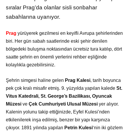
sıralar Prag’da olanlar sisli sonbahar
sabahlarına uyanıyor.
Prag
yürüyerek gezilmesi en keyifli Avrupa şehirlerinden
biri. Her gün sabah saatlerinde eski şehir denilen
bölgedeki buluşma noktasından ücretsiz tura katılıp, dört
saatte şehrin en önemli yerlerini rehber eşliğinde
kolaylıkla gezebilirsiniz.
Şehrin simgesi haline gelen
Prag Kalesi
, tarih boyunca
pek çok kralı misafir etmiş. 9. yüzyılda yapılan kalede
St.
Vitus Katedrali, St. George’s Bazilikası, Oyuncak
Müzesi
ve
Çek Cumhuriyeti Ulusal Müzesi
yer alıyor.
Kalenin yolunu takip ettiğinizde, Eyfel Kulesi’nden
etkilenilerek inşa edilmiş, benzer bir yapı karşınıza
çıkıyor. 1891 yılında yapılan
Petrin Kulesi
‘nin iki gözlem