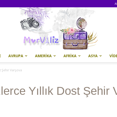
A
E
AVRUPA
AMERIKA
AFRIKA
ASYA
VID
Morvaliz
st Şehir Varşova
lerce Yıllık Dost Şehir