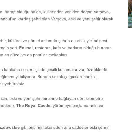
ı harap olduğu halde, küllerinden yeniden doğan Varşova,
stanbul’un kardeş şehri olan Varşova, eski ve yeni şehir olarak
r, kültürel ve görsel anlamda şehrin en etkileyici bölgesi.
ngin yeri.
Foksal
, restoran, kafe ve barların olduğu buranın
n en güzel ve en popüler mekanları.
kahkaha sesleri içinde çeşitli kutlamalar var, özellikle de
ğlenmeyi biliyorlar. Burada sokak çalgıcıları harika…
eyebilirsiniz.
için, eski ve yeni şehri birbirine bağlayan dört kilometre
 caddede,
The Royal Castle,
yürümeye başlama noktası
azdowskie
gibi birbirini takip eden ana caddeler eski şehrin