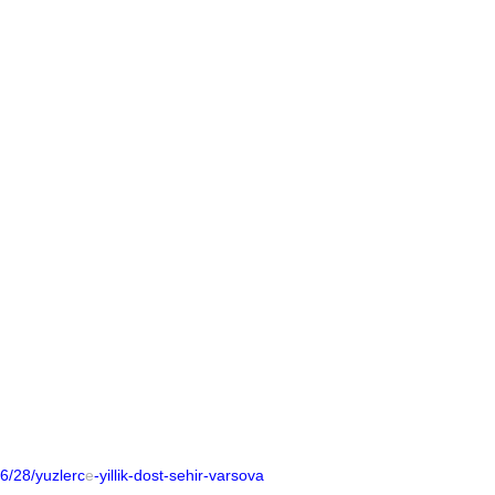
6/28/yuzlerc
e
-yillik-dost-sehir-varsova