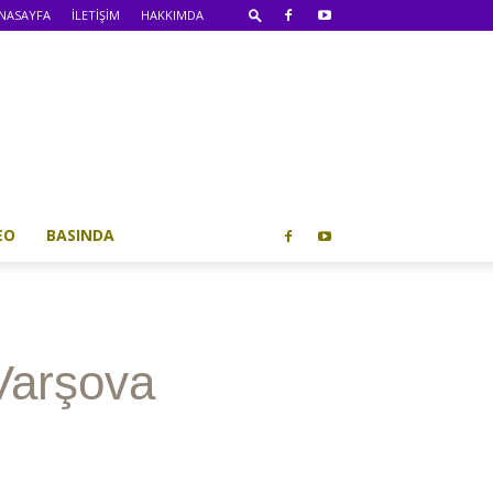
NASAYFA
İLETİŞİM
HAKKIMDA
EO
BASINDA
 Varşova
Son Yazılar