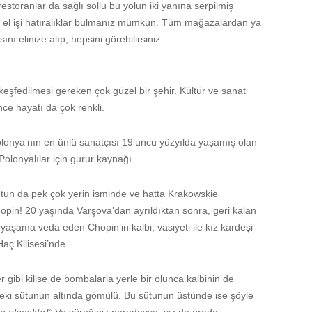
restoranlar da sağlı sollu bu yolun iki yanına serpilmiş
el işi hatıralıklar bulmanız mümkün. Tüm mağazalardan ya
ını elinize alıp, hepsini görebilirsiniz.
eşfedilmesi gereken çok güzel bir şehir. Kültür ve sanat
ce hayatı da çok renkli.
Polonya’nın en ünlü sanatçısı 19’uncu yüzyılda yaşamış olan
e Polonyalılar için gurur kaynağı.
utun da pek çok yerin isminde ve hatta Krakowskie
pin! 20 yaşında Varşova’dan ayrıldıktan sonra, geri kalan
yaşama veda eden Chopin’in kalbi, vasiyeti ile kız kardeşi
Haç Kilisesi’nde.
r gibi kilise de bombalarla yerle bir olunca kalbinin de
edeki sütunun altında gömülü. Bu sütunun üstünde ise şöyle