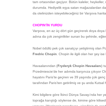
tam ortasından geçiyor. Bütün kaleler, heykeller, 
durumda. Hediyelik eşya satan mağazalardan da 
da otelinizden isteyebileceğiniz bir Varşova haritas
CHOPIN’İN YURDU
Varşova, en az üç-dört gün geçirerek doya doya k
adına da çok zenginlikler sunan bu şehirde, eğlen
Nobel ödüllü pek çok sanatçıyı yetiştirmiş olan 
Fredric Chopin
. Chopin ile ilgili olan her şey is
Havaalanından (
Fryderyk Chopin Havaalanı
) t
Przedmiescie’de her adımda karşınıza çıkıyor Cho
hayatını Paris’te geçiren ve 39 yaşında çok genç 
tarafından Paris’ten getirilmiş ve şu anda Kutsal 
Kimi bilgilere göre İkinci Dünya Savaşı’nda her ye
toprağa karıştığı söylense de, kimine göre kilis