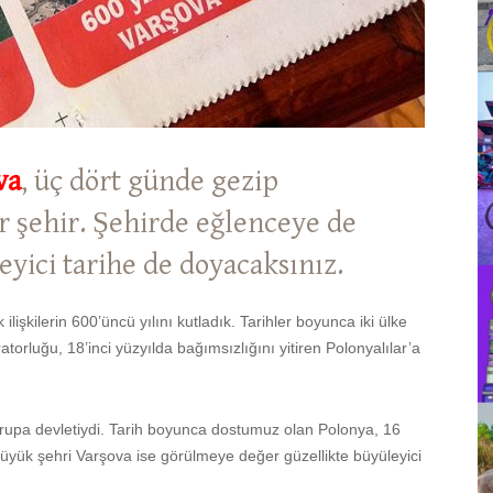
va
, üç dört günde gezip
ir şehir. Şehirde eğlenceye de
eyici tarihe de doyacaksınız.
ilişkilerin 600’üncü yılını kutladık. Tarihler boyunca iki ülke
orluğu, 18’inci yüzyılda bağımsızlığını yitiren Polonyalılar’a
Avrupa devletiydi. Tarih boyunca dostumuz olan Polonya, 16
üyük şehri Varşova ise görülmeye değer güzellikte büyüleyici