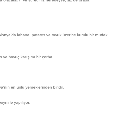
 olacaktır!”
Ve yüreğiniz neredeyse, siz de orada
onya’da lahana, patates ve tavuk üzerine kurulu bir mutfak
 ve havuç karışımı bir çorba.
’nın en ünlü yemeklerinden biridir.
ynirle yapılıyor.