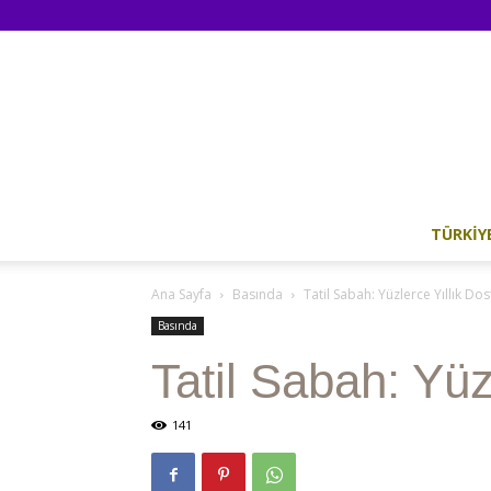
TÜRKIY
Ana Sayfa
Basında
Tatil Sabah: Yüzlerce Yıllık Do
Basında
Tatil Sabah: Yüz
141