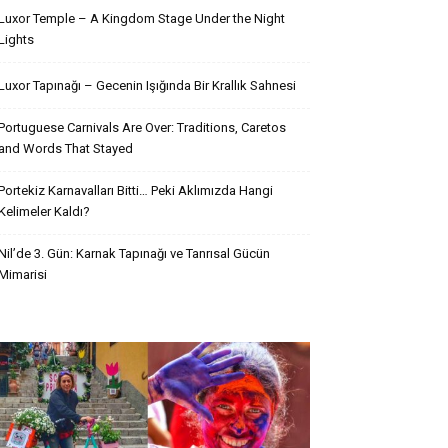
Luxor Temple – A Kingdom Stage Under the Night
Lights
Luxor Tapınağı – Gecenin Işığında Bir Krallık Sahnesi
Portuguese Carnivals Are Over: Traditions, Caretos
and Words That Stayed
Portekiz Karnavalları Bitti… Peki Aklımızda Hangi
Kelimeler Kaldı?
Nil’de 3. Gün: Karnak Tapınağı ve Tanrısal Gücün
Mimarisi