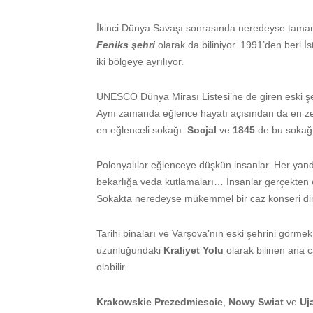
İkinci Dünya Savaşı sonrasında neredeyse tamam
Feniks şehri
olarak da biliniyor. 1991’den beri İ
iki bölgeye ayrılıyor.
UNESCO Dünya Mirası Listesi’ne de giren eski şehi
Aynı zamanda eğlence hayatı açısından da en ze
en eğlenceli sokağı.
Socjal
ve
1845
de bu sokağı
Polonyalılar eğlenceye düşkün insanlar. Her yanda 
bekarlığa veda kutlamaları… İnsanlar gerçekten e
Sokakta neredeyse mükemmel bir caz konseri dinl
Tarihi binaları ve Varşova’nın eski şehrini görmek 
uzunluğundaki
Kraliyet Yolu
olarak bilinen ana
olabilir.
Krakowskie Prezedmiescie
,
Nowy Swiat
ve
Uj