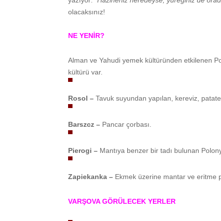
yazıyor:
“Hazineniz neredeyse, yüreğiniz de orada
olacaksınız!
NE YENİR?
Alman ve Yahudi yemek kültüründen etkilenen Pol
kültürü var.
Rosol –
Tavuk suyundan yapılan, kereviz, patates
Barszcz –
Pancar çorbası.
Pierogi –
Mantıya benzer bir tadı bulunan Polonya
Zapiekanka –
Ekmek üzerine mantar ve eritme pe
VARŞOVA GÖRÜLECEK YERLER