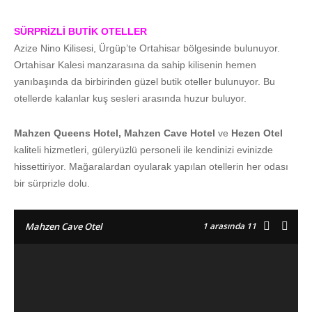
SÜRPRİZLİ BUTİK OTELLER
Azize Nino Kilisesi, Ürgüp’te Ortahisar bölgesinde bulunuyor.
Ortahisar Kalesi manzarasına da sahip kilisenin hemen
yanıbaşında da birbirinden güzel butik oteller bulunuyor. Bu
otellerde kalanlar kuş sesleri arasında huzur buluyor.
Mahzen Queens Hotel, Mahzen Cave Hotel
ve
Hezen Otel
kaliteli hizmetleri, güleryüzlü personeli ile kendinizi evinizde
hissettiriyor. Mağaralardan oyularak yapılan otellerin her odası
bir sürprizle dolu.
1
arasında 11
Mahzen Cave Otel