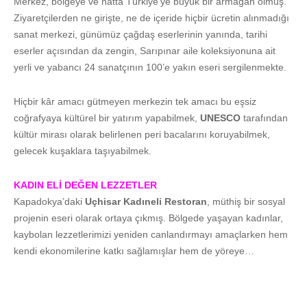
Merkez, bölgeye ve hatta Türkiye’ye büyük bir armağan olmuş.
Ziyaretçilerden ne girişte, ne de içeride hiçbir ücretin alınmadığı
sanat merkezi, günümüz çağdaş eserlerinin yanında, tarihi
eserler açısından da zengin, Sarıpınar aile koleksiyonuna ait
yerli ve yabancı 24 sanatçının 100’e yakın eseri sergilenmekte.
Hiçbir kâr amacı gütmeyen merkezin tek amacı bu eşsiz
coğrafyaya kültürel bir yatırım yapabilmek,
UNESCO
tarafından
kültür mirası olarak belirlenen peri bacalarını koruyabilmek,
gelecek kuşaklara taşıyabilmek.
KADIN ELİ DEĞEN LEZZETLER
Kapadokya’daki
Uçhisar Kadıneli Restoran
, müthiş bir sosyal
projenin eseri olarak ortaya çıkmış. Bölgede yaşayan kadınlar,
kaybolan lezzetlerimizi yeniden canlandırmayı amaçlarken hem
kendi ekonomilerine katkı sağlamışlar hem de yöreye…