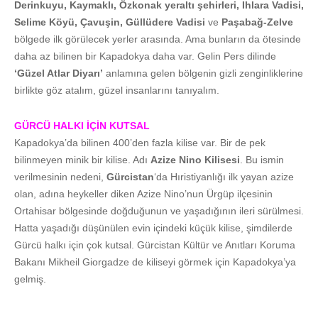
Derinkuyu, Kaymaklı, Özkonak yeraltı şehirleri, Ihlara Vadisi,
Selime Köyü, Çavuşin, Güllüdere Vadisi
ve
Paşabağ-Zelve
bölgede ilk görülecek yerler arasında. Ama bunların da ötesinde
daha az bilinen bir Kapadokya daha var. Gelin Pers dilinde
‘Güzel Atlar Diyarı’
anlamına gelen bölgenin gizli zenginliklerine
birlikte göz atalım, güzel insanlarını tanıyalım.
GÜRCÜ HALKI İÇİN KUTSAL
Kapadokya’da bilinen 400’den fazla kilise var. Bir de pek
bilinmeyen minik bir kilise. Adı
Azize Nino Kilisesi
. Bu ismin
verilmesinin nedeni,
Gürcistan
‘da Hıristiyanlığı ilk yayan azize
olan, adına heykeller diken Azize Nino’nun Ürgüp ilçesinin
Ortahisar bölgesinde doğduğunun ve yaşadığının ileri sürülmesi.
Hatta yaşadığı düşünülen evin içindeki küçük kilise, şimdilerde
Gürcü halkı için çok kutsal. Gürcistan Kültür ve Anıtları Koruma
Bakanı Mikheil Giorgadze de kiliseyi görmek için Kapadokya’ya
gelmiş.