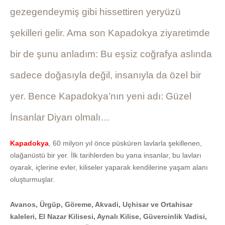
gezegendeymiş gibi hissettiren yeryüzü
şekilleri gelir. Ama son Kapadokya ziyaretimde
bir de şunu anladım: Bu eşsiz coğrafya aslında
sadece doğasıyla değil, insanıyla da özel bir
yer. Bence Kapadokya’nın yeni adı: Güzel
İnsanlar Diyarı olmalı…
Kapadokya
, 60 milyon yıl önce püsküren lavlarla şekillenen,
olağanüstü bir yer. İlk tarihlerden bu yana insanlar, bu lavları
oyarak, içlerine evler, kiliseler yaparak kendilerine yaşam alanı
oluşturmuşlar.
Avanos, Ürgüp, Göreme, Akvadi, Uçhisar ve Ortahisar
kaleleri, El Nazar Kilisesi, Aynalı Kilise, Güvercinlik Vadisi,