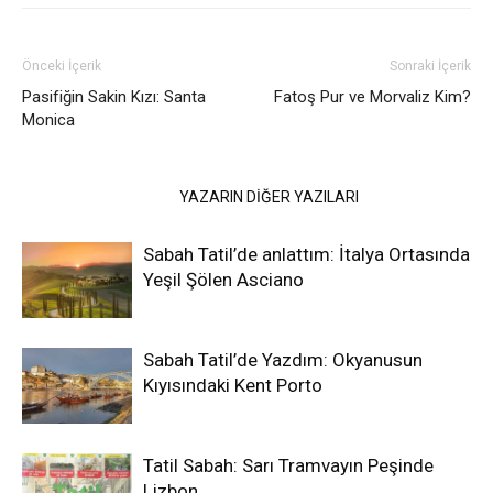
Önceki İçerik
Sonraki İçerik
Pasifiğin Sakin Kızı: Santa
Fatoş Pur ve Morvaliz Kim?
Monica
İLGİLİ HABERLER
YAZARIN DİĞER YAZILARI
Sabah Tatil’de anlattım: İtalya Ortasında
Yeşil Şölen Asciano
Sabah Tatil’de Yazdım: Okyanusun
Kıyısındaki Kent Porto
Tatil Sabah: Sarı Tramvayın Peşinde
Lizbon