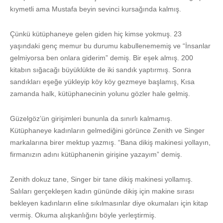
kıymetli ama Mustafa beyin sevinci kursağında kalmış.
Çünkü kütüphaneye gelen giden hiç kimse yokmuş. 23
yaşındaki genç memur bu durumu kabullenememiş ve “İnsanlar
gelmiyorsa ben onlara giderim” demiş. Bir eşek almış. 200
kitabın sığacağı büyüklükte de iki sandık yaptırmış. Sonra
sandıkları eşeğe yükleyip köy köy gezmeye başlamış, Kısa
zamanda halk, kütüphanecinin yolunu gözler hale gelmiş.
Güzelgöz’ün girişimleri bununla da sınırlı kalmamış.
Kütüphaneye kadınların gelmediğini görünce Zenith ve Singer
markalarına birer mektup yazmış. “Bana dikiş makinesi yollayın,
firmanızın adını kütüphanenin girişine yazayım” demiş.
Zenith dokuz tane, Singer bir tane dikiş makinesi yollamış.
Salıları gerçekleşen kadın gününde dikiş için makine sırası
bekleyen kadınların eline sıkılmasınlar diye okumaları için kitap
vermiş. Okuma alışkanlığını böyle yerleştirmiş.