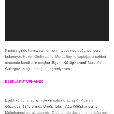
Kiminin içinde havuz var, kimisinin tepesinde doğal pencere
bulunuyor. Hezen Otelin sahibi Murat Bey ile yaptığımız sohbet
sırasında kendisinin meşhur ‘
Eşekli Kütüphaneci
‘ Mustafa
Gülergöz’ün oğlu olduğunu öğreniyorum.
EŞEKLİ KÜTÜPHANECİ
Eşekli kütüphaneci ismiyle ün salan kitap aşığı Mustafa
Güzelgöz, 1943 yılında Ürgüp Tahsin Ağa Kütüphanesi’ne
kütüphaneci olarak atanmış. O dönemde devlet memurluğu pek