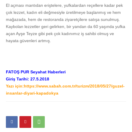
El açması mantıdan eriştelere, yufkalardan reçellere kadar pek
çok lezzet, kadın eli değmesiyle üretilmeye başlanmış ve hem
mağazada, hem de restoranda ziyaretçilere satışa sunulmuş.
Kaybolan lezzetler geri gelirken, bir yandan da 60 yaşında yufka
açan Ayşe Teyze gibi pek çok kadınımız iş sahibi olmuş ve
hayata güvenleri artmış.
FATOŞ PUR
Seyahat Haberleri
Giriş Tarihi: 27.5.2018
Yazı için:
https://www.sabah.com.tr/turizm/2018/05/27/guzel-
insanlar-diyari-kapadokya