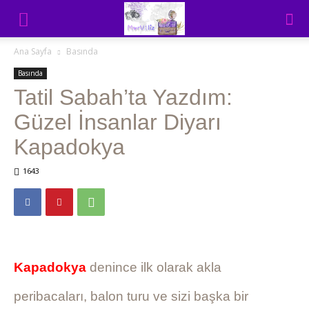
Ana Sayfa
Basında
Basında
Tatil Sabah’ta Yazdım:
Güzel İnsanlar Diyarı
Kapadokya
1643
Kapadokya
denince ilk olarak akla
peribacaları, balon turu ve sizi başka bir