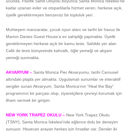
ucunda, Pasifik Sahili Otoyolu boyunca Santa Monica İskelesi’ne
kadar uzanan evler ve otoparklarla hizmet veren, herkese açık,
üyelik gerektirmeyen benzersiz bir topluluk yeri.
Muhteşem manzaralar, çocuk oyun alanı ve tarihi bir havuz ile
Marion Davies Guest House’a ev sahipliği yapmakta. Üyelik
gerektirmeyen herkese açık bir kamu tesis. Sahilde yer alan
Café de tesis bünyesinde kahvaltı, öğle yemeği ve akşam
yemeği sunmakta.
AKVARYUM –
Santa Monica Pier Akvaryumu, tarihi Carousel
altındaki plajda yer almakta. Uygulamalı sunumlar ve interaktif
sergiler sunan Akvaryum, Santa Monica’nın “Heal the Bay”
programının bir parçası olup, ziyaretçilere çevreyi korumak için
ilham vermek bir girişim.
NEW YORK TRAPEZ OKULU –
New York Trapez Okulu
(TSNY), Santa Monica İskelesi’nde eğlence dolu bir deneyim
sunuyor. Heyecan arayan herkes için fırsatlar var. Dersler iki