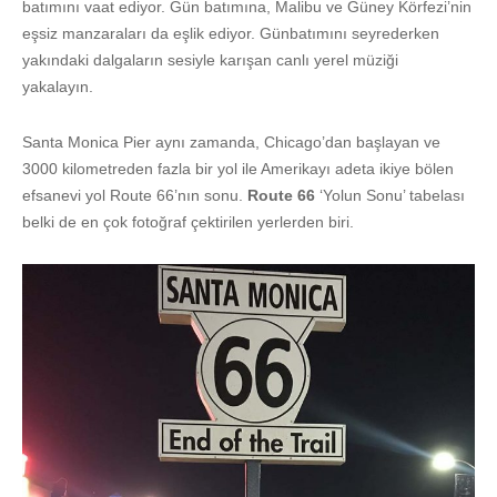
batımını vaat ediyor. Gün batımına, Malibu ve Güney Körfezi’nin
eşsiz manzaraları da eşlik ediyor. Günbatımını seyrederken
yakındaki dalgaların sesiyle karışan canlı yerel müziği
yakalayın.
Santa Monica Pier aynı zamanda, Chicago’dan başlayan ve
3000 kilometreden fazla bir yol ile Amerikayı adeta ikiye bölen
efsanevi yol Route 66’nın sonu.
Route 66
‘Yolun Sonu’ tabelası
belki de en çok fotoğraf çektirilen yerlerden biri.