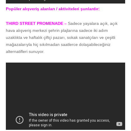
Popüler alışveriş alanları / aktiviteleri şunlardır:
THIRD STREET PROMENADE –
Sadece yayalara açık, açık
hava alışveriş merkezi şehrin plajlarına sadece iki adım
uzaklıkta ve haftalık çiftçi pazarı, sokak sanatçıları ve çeşitli
mağazalarıyla hiç sıkılmadan saatlerce dolaşabileceğiniz
alternatifleri sunuyor.