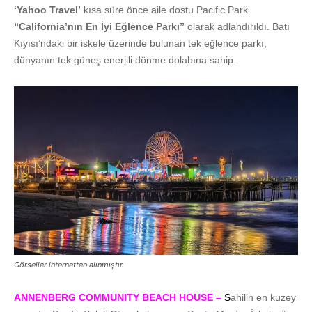
‘Yahoo Travel’
kısa süre önce aile dostu Pacific Park
“California’nın En İyi Eğlence Parkı”
olarak adlandırıldı. Batı
Kıyısı’ndaki bir iskele üzerinde bulunan tek eğlence parkı,
dünyanın tek güneş enerjili dönme dolabına sahip.
Görseller internetten alınmıştır.
ANNENBERG COMMUNITY BEACH HOUSE
–
S
ahilin en kuzey