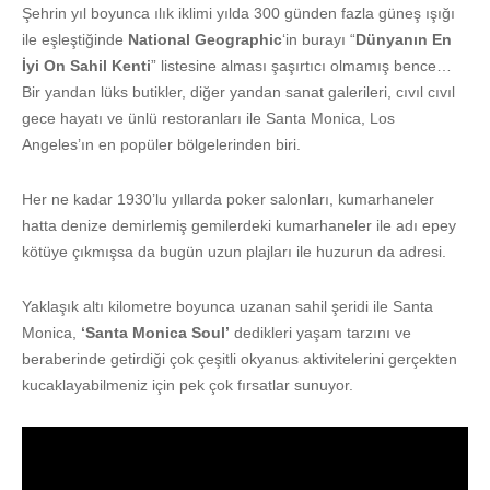
Şehrin yıl boyunca ılık iklimi yılda 300 günden fazla güneş ışığı
ile eşleştiğinde
National Geographic
‘in burayı “
Dünyanın En
İyi On Sahil Kenti
” listesine alması şaşırtıcı olmamış bence…
Bir yandan lüks butikler, diğer yandan sanat galerileri, cıvıl cıvıl
gece hayatı ve ünlü restoranları ile Santa Monica, Los
Angeles’ın en popüler bölgelerinden biri.
Her ne kadar 1930’lu yıllarda poker salonları, kumarhaneler
hatta denize demirlemiş gemilerdeki kumarhaneler ile adı epey
kötüye çıkmışsa da bugün uzun plajları ile huzurun da adresi.
Yaklaşık altı kilometre boyunca uzanan sahil şeridi ile Santa
Monica,
‘Santa Monica Soul’
dedikleri yaşam tarzını ve
beraberinde getirdiği çok çeşitli okyanus aktivitelerini gerçekten
kucaklayabilmeniz için pek çok fırsatlar sunuyor.