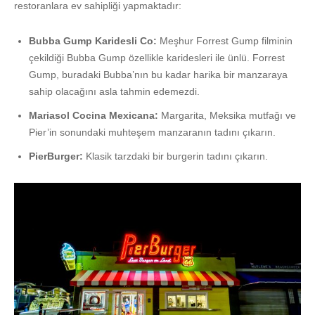
restoranlara ev sahipliği yapmaktadır:
Bubba Gump Karidesli Co:
Meşhur Forrest Gump filminin
çekildiği Bubba Gump özellikle karidesleri ile ünlü. Forrest
Gump, buradaki Bubba’nın bu kadar harika bir manzaraya
sahip olacağını asla tahmin edemezdi.
Mariasol Cocina Mexicana:
Margarita, Meksika mutfağı ve
Pier’in sonundaki muhteşem manzaranın tadını çıkarın.
PierBurger:
Klasik tarzdaki bir burgerin tadını çıkarın.