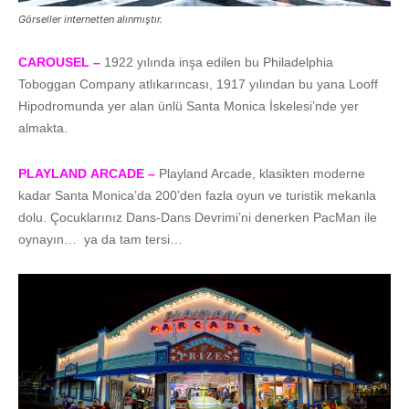
Görseller internetten alınmıştır.
CAROUSEL –
1922 yılında inşa edilen bu Philadelphia
Toboggan Company atlıkarıncası, 1917 yılından bu yana Looff
Hipodromunda yer alan ünlü Santa Monica İskelesi’nde yer
almakta.
PLAYLAND
ARCADE –
Playland Arcade, klasikten moderne
kadar Santa Monica’da 200’den fazla oyun ve turistik mekanla
dolu. Çocuklarınız Dans-Dans Devrimi’ni denerken PacMan ile
oynayın…
ya da tam tersi…