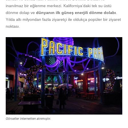
inanılmaz bir eğlenme merkezi. Kaliforniya’daki tek su üstü
dönme dolap ve
dünyanın ilk güneş enerjili dönme dolabı
.
Yılda altı milyondan fazla ziyaretçi ile oldukça popüler bir ziyaret
noktası.
Görseller internetten alınmıştır.