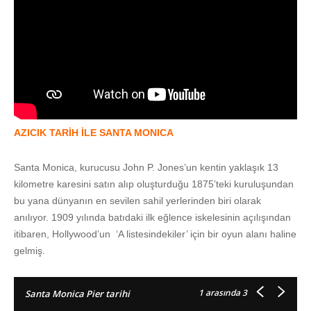
AZICIK TARİH İLE SANTA MONICA
Santa Monica, kurucusu John P. Jones’un kentin yaklaşık 13
kilometre karesini satın alıp oluşturduğu 1875’teki kuruluşundan
bu yana dünyanın en sevilen sahil yerlerinden biri olarak
anılıyor. 1909 yılında batıdaki ilk eğlence iskelesinin açılışından
itibaren, Hollywood’un ‘A listesindekiler’ için bir oyun alanı haline
gelmiş.
1
arasında 3
Santa Monica Pier tarihi