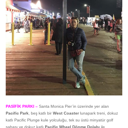
PASİFİK PARKI –
Santa Monica Pier’in üzerinde yer alan
Pacific Park
, beş katlı bir
West Coaster
lunapark treni, dokuz
katlı Pacific Plunge kule yolculuğu, tek su üstü minyatür golf
sahası ve dokuz katlı
Pacific Wheel Dönme Dolabı
ile