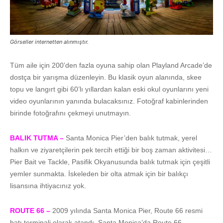
Görseller internetten alınmıştır.
Tüm aile için 200’den fazla oyuna sahip olan Playland Arcade’de
dostça bir yarışma düzenleyin. Bu klasik oyun alanında, skee
topu ve langırt gibi 60’lı yıllardan kalan eski okul oyunlarını yeni
video oyunlarının yanında bulacaksınız. Fotoğraf kabinlerinden
birinde fotoğrafını çekmeyi unutmayın.
BALIK TUTMA –
Santa Monica Pier’den balık tutmak, yerel
halkın ve ziyaretçilerin pek tercih ettiği bir boş zaman aktivitesi…
Pier Bait ve Tackle, Pasifik Okyanusunda balık tutmak için çeşitli
yemler sunmakta. İskeleden bir olta atmak için bir balıkçı
lisansına ihtiyacınız yok.
ROUTE 66 –
2009 yılında Santa Monica Pier, Route 66 resmi
batı terminali olarak atandı. Santa Monica’da Route 66