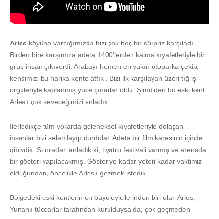
Arles
köyüne vardığımızda bizi çok hoş bir sürpriz karşıladı.
Birden bire karşımıza adeta 1400’lerden kalma kıyafetleriyle bir
grup insan çıkıverdi. Arabayı hemen en yakın otoparka çekip,
kendimizi bu harika kente attık . Bizi ilk karşılayan üzeri tığ işi
örgüleriyle kaplanmış yüce çınarlar oldu. Şimdiden bu eski kent
Arles’ı çok seveceğimizi anladık.
İlerledikçe tüm yollarda geleneksel kıyafetleriyle dolaşan
insanlar bizi selamlayıp durdular. Adeta bir film karesinin içinde
gibiydik. Sonradan anladık ki, tiyatro festivali varmış ve arenada
bir gösteri yapılacakmış. Gösteriye kadar yeteri kadar vaktimiz
olduğundan, öncelikle Arles’ı gezmek istedik.
Bölgedeki eski kentlerin en büyüleyicilerinden biri olan Arles,
Yunanlı tüccarlar tarafından kurulduysa da, çok geçmeden