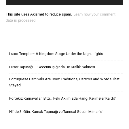
This site uses Akismet to reduce spam.
Learn how your comment
data is processed.
Son Yazılar
Luxor Temple – A Kingdom Stage Under the Night Lights
Luxor Tapınağı – Gecenin Işığında Bir Krallık Sahnesi
Portuguese Carnivals Are Over: Traditions, Caretos and Words That
Stayed
Portekiz Karnavalları Bitti… Peki Aklımızda Hangi Kelimeler Kaldı?
Nil’de 3. Gün: Karnak Tapınağı ve Tanrısal Gücün Mimarisi