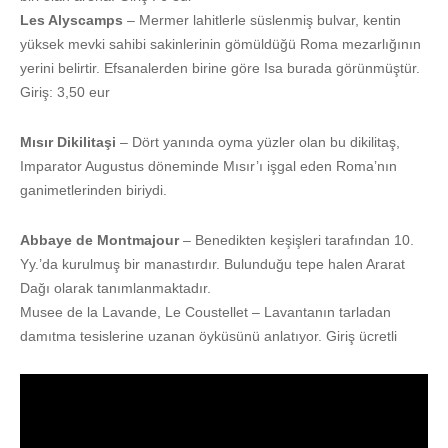
Les Alyscamps
– Mermer lahitlerle süslenmiş bulvar, kentin
yüksek mevki sahibi sakinlerinin gömüldüğü Roma mezarlığının
yerini belirtir. Efsanalerden birine göre Isa burada görünmüştür.
Giriş: 3,50 eur
Mısır Dikilitaşi
– Dört yanında oyma yüzler olan bu dikilitaş,
Imparator Augustus döneminde Mısır’ı işgal eden Roma’nın
ganimetlerinden biriydi.
Abbaye de Montmajour
– Benedikten keşişleri tarafından 10.
Yy.’da kurulmuş bir manastırdır. Bulunduğu tepe halen Ararat
Dağı olarak tanımlanmaktadır.
Musee de la Lavande, Le Coustellet – Lavantanın tarladan
damıtma tesislerine uzanan öyküsünü anlatıyor. Giriş ücretli