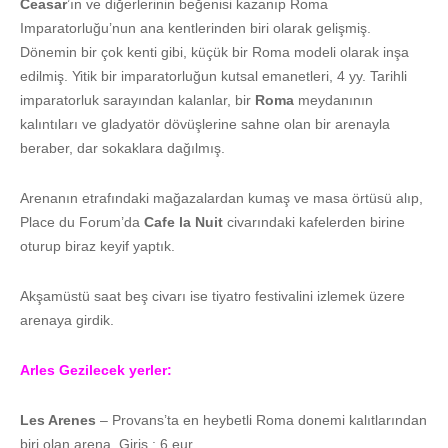
Ceasar
’ın ve diğerlerinin beğenisi kazanıp Roma
Imparatorluğu’nun ana kentlerinden biri olarak gelişmiş.
Dönemin bir çok kenti gibi, küçük bir Roma modeli olarak inşa
edilmiş. Yitik bir imparatorluğun kutsal emanetleri, 4 yy. Tarihli
imparatorluk sarayından kalanlar, bir
Roma
meydanının
kalıntıları ve gladyatör dövüşlerine sahne olan bir arenayla
beraber, dar sokaklara dağılmış.
Arenanın etrafındaki mağazalardan kumaş ve masa örtüsü alıp,
Place du Forum’da
Cafe la Nuit
civarındaki kafelerden birine
oturup biraz keyif yaptık.
Akşamüstü saat beş civarı ise tiyatro festivalini izlemek üzere
arenaya girdik.
Arles Gezilecek yerler:
Les Arenes
– Provans’ta en heybetli Roma donemi kalıtlarından
biri olan arena. Giriş : 6 eur