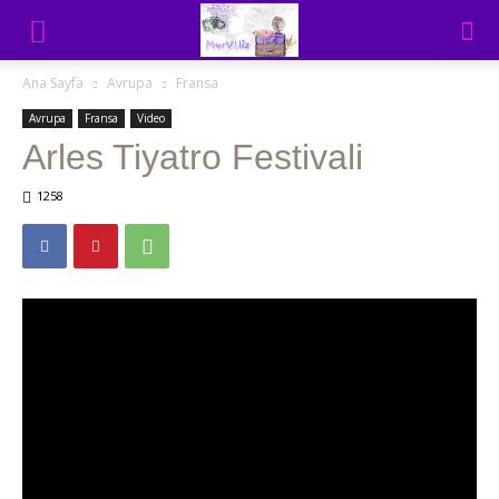
Ana Sayfa
Avrupa
Fransa
Avrupa
Fransa
Video
Arles Tiyatro Festivali
1258