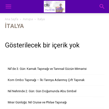
Ana Sayfa
Avrupa
İtalya
İTALYA
Gösterilecek bir içerik yok
Son Yazılar
Nil’de 3. Gün: Karnak Tapınağı ve Tanrısal Gücün Mimarisi
Kom Ombo Tapınağı – İki Tanrıya Adanmış Çift Tapınak
Nil Nehrinde 2. Gün: Gün Doğumunda Abu Simbel
Mısır Günlüğü: Nil Cruise ve Philae Tapınağı