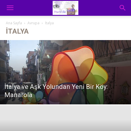
Ana Sayfa
Avrupa
İtalya
İTALYA
İtalya ve Aşk Yolundan Yeni Bir Köy:
Manarola