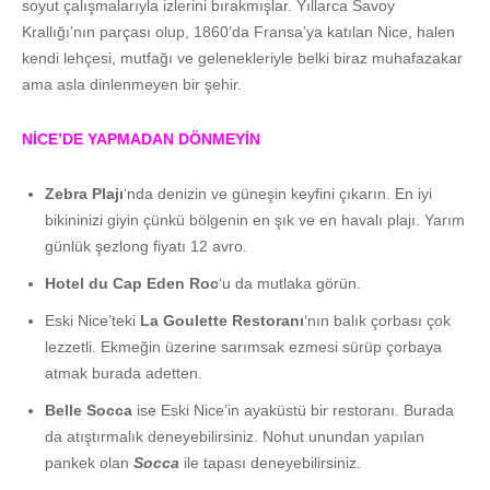
soyut çalışmalarıyla izlerini bırakmışlar. Yıllarca Savoy
Krallığı’nın parçası olup, 1860’da Fransa’ya katılan Nice, halen
kendi lehçesi, mutfağı ve gelenekleriyle belki biraz muhafazakar
ama asla dinlenmeyen bir şehir.
NİCE’DE YAPMADAN DÖNMEYİN
Zebra Plajı
‘nda denizin ve güneşin keyfini çıkarın. En iyi
bikininizi giyin çünkü bölgenin en şık ve en havalı plajı. Yarım
günlük şezlong fiyatı 12 avro.
Hotel du Cap Eden Roc
‘u da mutlaka görün.
Eski Nice’teki
La Goulette Restoranı
‘nın balık çorbası çok
lezzetli. Ekmeğin üzerine sarımsak ezmesi sürüp çorbaya
atmak burada adetten.
Belle Socca
ise Eski Nice’in ayaküstü bir restoranı. Burada
da atıştırmalık deneyebilirsiniz. Nohut unundan yapılan
pankek olan
Socca
ile tapası deneyebilirsiniz.