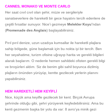
CANNES, MONAKO VE MONTE CARLO
Her saat cıvıl cıvıl olan şehir, müze ve sergileriyle
sanatseverlere de hareketli bir gece hayatını tercih edenlere de
çeşitli fırsatlar sunuyor. Nice’i gezmeye
Melekler Koyu’
ndan
(
Promenade des Anglais
) başlayabilirsiniz.
Pırıl pırıl denize, uzun uzadıya kumsallar ile hareketli plajlara
sahip bölgede, güne başlamak için bu nokta iyi bir tercih. Ben
her seyahatime, turizm ofisine uğrayıp harita ve gerekli bilgileri
alarak başlarım. O nedenle hemen sahildeki ofisten gerekli bilgi
ve broşürleri aldım. Siz de benim gibi sahil boyunca dizilmiş
plajların önünden yürüyüp, kentte gezilecek yerlerin planını
yapabilirsiniz.
HEM HAREKETLİ HEM KEYİFLİ
Nice, küçük ama keyifle gezilecek bir kent. Birçok Avrupa
şehrinde olduğu gibi, şehri yürüyerek keşfedebilirsiniz. Ama bu
kenti gezmenin başka bir yolu da var: 8 avro’ya minik gezi