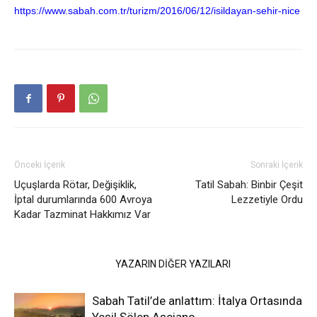
https://www.sabah.com.tr/turizm/2016/06/12/isildayan-sehir-nice
Önceki İçerik
Sonraki İçerik
Uçuşlarda Rötar, Değişiklik,
Tatil Sabah: Binbir Çeşit
İptal durumlarında 600 Avroya
Lezzetiyle Ordu
Kadar Tazminat Hakkımız Var
İLGİLİ HABERLER
YAZARIN DİĞER YAZILARI
Sabah Tatil’de anlattım: İtalya Ortasında