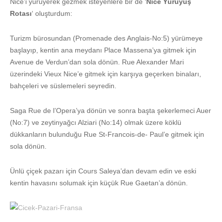
Nice’i yürüyerek gezmek isteyenlere bir de ‘
Nice Yürüyüş
Rotası
‘ oluşturdum:
Turizm bürosundan (Promenade des Anglais-No:5) yürümeye
başlayıp, kentin ana meydanı Place Massena’ya gitmek için
Avenue de Verdun’dan sola dönün. Rue Alexander Mari
üzerindeki Vieux Nice’e gitmek için karşıya geçerken binaları,
bahçeleri ve süslemeleri seyredin.
Saga Rue de l’Opera’ya dönün ve sonra başta şekerlemeci Auer
(No:7) ve zeytinyağcı Alziari (No:14) olmak üzere köklü
dükkanların bulunduğu Rue St-Francois-de- Paul’e gitmek için
sola dönün.
Ünlü çiçek pazarı için Cours Saleya’dan devam edin ve eski
kentin havasını solumak için küçük Rue Gaetan’a dönün.