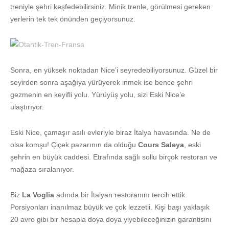
treniyle şehri keşfedebilirsiniz. Minik trenle, görülmesi gereken
yerlerin tek tek önünden geçiyorsunuz.
Sonra, en yüksek noktadan Nice’i seyredebiliyorsunuz. Güzel bir
seyirden sonra aşağıya yürüyerek inmek ise bence şehri
gezmenin en keyifli yolu. Yürüyüş yolu, sizi Eski Nice’e
ulaştırıyor.
Eski Nice, çamaşır asılı evleriyle biraz İtalya havasında. Ne de
olsa komşu! Çiçek pazarının da olduğu
Cours Saleya
, eski
şehrin en büyük caddesi. Etrafında sağlı sollu birçok restoran ve
mağaza sıralanıyor.
Biz
La Voglia
adında bir İtalyan restoranını tercih ettik.
Porsiyonları inanılmaz büyük ve çok lezzetli. Kişi başı yaklaşık
20 avro gibi bir hesapla doya doya yiyebileceğinizin garantisini