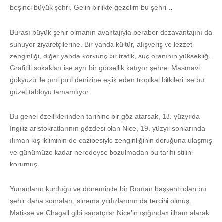
beşinci büyük şehri. Gelin birlikte gezelim bu şehri…
Burası büyük şehir olmanın avantajıyla beraber dezavantajını da
sunuyor ziyaretçilerine. Bir yanda kültür, alışveriş ve lezzet
zenginliği, diğer yanda korkunç bir trafik, suç oranının yüksekliği.
Grafitili sokakları ise ayrı bir görsellik katıyor şehre. Masmavi
gökyüzü ile pırıl pırıl denizine eşlik eden tropikal bitkileri ise bu
güzel tabloyu tamamlıyor.
Bu genel özelliklerinden tarihine bir göz atarsak, 18. yüzyılda
İngiliz aristokratlarının gözdesi olan Nice, 19. yüzyıl sonlarında
ılıman kış ikliminin de cazibesiyle zenginliğinin doruğuna ulaşmış
ve günümüze kadar neredeyse bozulmadan bu tarihi stilini
korumuş.
Yunanların kurduğu ve döneminde bir Roman başkenti olan bu
şehir daha sonraları, sinema yıldızlarının da tercihi olmuş.
Matisse ve Chagall gibi sanatçılar Nice’in ışığından ilham alarak