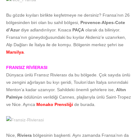
Bu gözde kıyıları birlikte keşfetmeye ne dersiniz? Fransa’nın 26
bölgesinden biri olan bu sahil bölgesi,
Provence-Alpes-Cote
d’Azur
diye adlandırılıyor. Kısaca
PAÇA
olarak da biliniyor.
Fransa’nın güneydoğusundaki bu kıyılar Akdeniz’e uzanırken,
Alp Dağları ile İtalya ile de komşu. Bölgenin merkez şehri ise
Marsilya
.
FRANSIZ RİVİERASI
Dünyaca ünlü Fransız Rivierası da bu bölgede. Çok sayıda ünlü
ve zengini ağırlayan bu kıyı şeridi, Toulon’dan İtalya sınırındaki
Menton’a kadar uzanıyor. Sahildeki önemli şehirlere ise,
Altın
Palmiye
ödülünün verildiği Cannes, plajlarıyla ünlü Saint-Tropez
ve Nice. Ayrıca
Monako Prensliği
de burada.
Nice,
Riviera
bölgesinin başkenti. Aynı zamanda Fransa’nın da