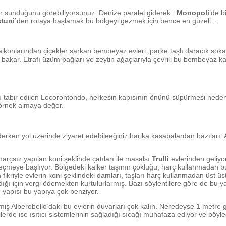
ler sunduğunu görebiliyorsunuz. Denize paralel giderek,
Monopoli
’de b
tuni’
den rotaya başlamak bu bölgeyi gezmek için bence en güzeli…
onlarından çiçekler sarkan bembeyaz evleri, parke taşlı daracık sokaklar
 bakar. Etrafı üzüm bağları ve zeytin ağaçlarıyla çevrili bu bembeyaz k
 tabir edilen Locorontondo, herkesin kapısının önünü süpürmesi nedeniyl
 örnek almaya değer.
iderken yol üzerinde ziyaret edebileeğiniz harika kasabalardan bazıları
arçsız yapılan koni şeklinde çatıları ile masalsı
Trulli
evlerinden geliyor
le geçmeye başlıyor. Bölgedeki kalker taşının çokluğu, harç kullanmadan
fikriyle evlerin koni şeklindeki damları, taşları harç kullanmadan üst 
ığı için vergi ödemekten kurtulurlarmış. Bazı söylentilere göre de bu y
e yapısı bu yapıya çok benziyor.
miş Alberobello’daki bu evlerin duvarları çok kalın. Neredeyse 1 metre g
erde ise ısıtıcı sistemlerinin sağladığı sıcağı muhafaza ediyor ve böylec