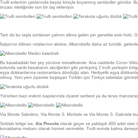
Trulli evlerinin çatılarında beyaz kireçle boyanmış semboller görülür. 
imzası niteliğinde son bir taş ekleniyor.
Tam da bu taşla sonlanan çatının altına gelen yer genelde evin holü. Giri
İtalya’nın bilinen rotalarının aksine, Alberobello daha az turistik, gelen
Bu kasabadaki her şey yürüme mesafesinde. Ana caddede Corso Vittor
solunda sanki kasabanın akciğerleri gibi yerleşmiş 2 trulli yerleşim bö
eşya dükkanlarına restoranlara döndüğü alan. Hediyelik eşya dükkanları
olmuş. Yeni yeni ziyarete başlayan Türkler için Türkçe tabelalar görmek
Yürürken bazı evlerin kapılarında ziyaret serbest ya da teras manzarası y
Via Monte Sabotino, Via Monte S. Michele ve Via Monte S. Gabriele bu 
Soldaki bölge ise,
Aia Piccola
olarak geçer ve yaklaşık 400 adet olan tr
konaklama mekanı olarak hizmet vermekte. Trulli evinde kalma deneyimi