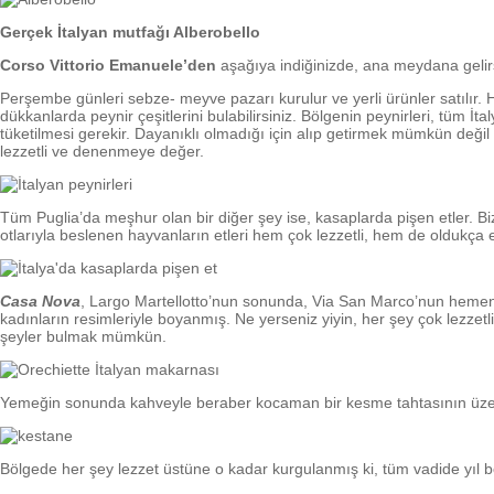
Gerçek İtalyan mutfağı Alberobello
Corso Vittorio Emanuele’den
aşağıya indiğinizde, ana meydana gelirsi
Perşembe günleri sebze- meyve pazarı kurulur ve yerli ürünler satılır. Ha
dükkanlarda peynir çeşitlerini bulabilirsiniz. Bölgenin peynirleri, tüm İ
tüketilmesi gerekir. Dayanıklı olmadığı için alıp getirmek mümkün değil
lezzetli ve denenmeye değer.
Tüm Puglia’da meşhur olan bir diğer şey ise, kasaplarda pişen etler. Bizd
otlarıyla beslenen hayvanların etleri hem çok lezzetli, hem de oldukça
Casa Nova
, Largo Martellotto’nun sonunda, Via San Marco’nun hemen i
kadınların resimleriyle boyanmış. Ne yerseniz yiyin, her şey çok lezz
şeyler bulmak mümkün.
Yemeğin sonunda kahveyle beraber kocaman bir kesme tahtasının üzeri
Bölgede her şey lezzet üstüne o kadar kurgulanmış ki, tüm vadide yıl bo