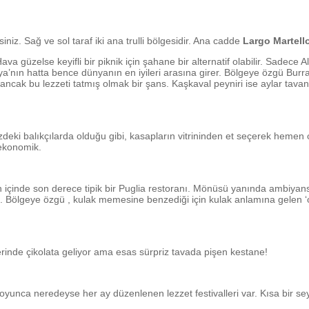
niz. Sağ ve sol taraf iki ana trulli bölgesidir. Ana cadde
Largo Martell
va güzelse keyifli bir piknik için şahane bir alternatif olabilir. Sadece 
talya’nın hatta bence dünyanın en iyileri arasına girer. Bölgeye özgü Bur
 ancak bu lezzeti tatmış olmak bir şans. Kaşkaval peyniri ise aylar tava
eki balıkçılarda olduğu gibi, kasapların vitrininden et seçerek hemen ora
 ekonomik.
çinde son derece tipik bir Puglia restoranı. Mönüsü yanında ambiyans d
etli. Bölgeye özgü , kulak memesine benzediği için kulak anlamına gele
nde çikolata geliyor ama esas sürpriz tavada pişen kestane!
yunca neredeyse her ay düzenlenen lezzet festivalleri var. Kısa bir sey