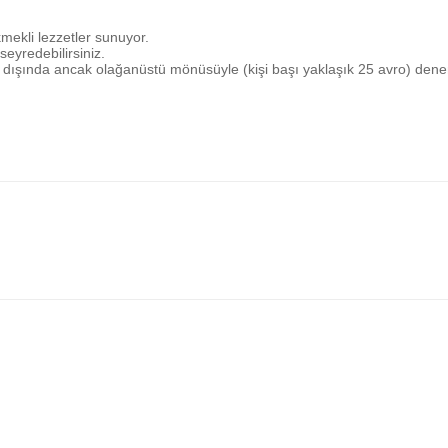
kmekli lezzetler sunuyor.
eyredebilirsiniz.
raz dışında ancak olağanüstü mönüsüyle (kişi başı yaklaşık 25 avro) dene