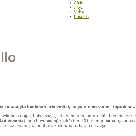
Morvaliz
Afrika
Asya
Video
Basında
llo
niz kokusuyla beslenen Itria vadisi, İtalya’nın en verimli toprakla
yla hala doğal, hala leziz, içinde hem tarih, hem kültür, hem de lezzet 
Bari Vecchia
) tarih boyunca ağırladığı tüm kültürlerden bir parça sunuy
 hala bozulmamış bir mahalle kültürünü bizlere hatırlatıyor.