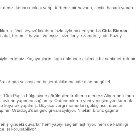
ir deniz kenarı molası verip, tertemiz bir havada, zeytin hasadı yapan
ı ile ‘inci beyazı’ lakabını fazlasıyla hak ediyor.
La Citta Bianca
asaba, tertemiz havası ve eşsiz lezzetleriyle zaman içinde Kuzey
e tertemiz. Yaşayanların, kapı önlerinde ekilecek bir santimetrelik bir
. Aralarında yaklaşık on beşer dakika mesafe olan bu güzel
. Tüm Puglia bölgesinde görülebilen trullilerin merkezi Alberobello’nun
 bu evlerin yapımını sağlamış. O dönemlerde yeni yerleşim yeri kurmak
üste koyarak yapılmış. Böylece vergi memurları geldiğince, damlar
apının Ortadoğu’dan geldiği varsayılıyor. Nitekim bronz çağına
enişliğindeki duvarlar hem yapıyı sağlamlaştırıyor, hem de kalınlığı
e ısı korunabiliyor.