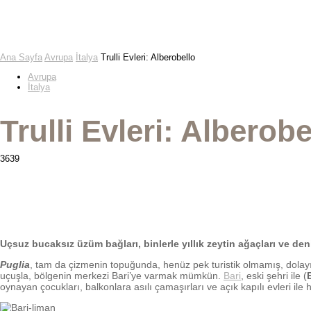
Ana Sayfa
Avrupa
İtalya
Trulli Evleri: Alberobello
Avrupa
İtalya
Trulli Evleri: Alberobe
3639
Uçsuz bucaksız üzüm bağları, binlerle yıllık zeytin ağaçları ve de
Puglia
, tam da çizmenin topuğunda, henüz pek turistik olmamış, dolayısı
uçuşla, bölgenin merkezi Bari’ye varmak mümkün.
Bari
, eski şehri ile (
oynayan çocukları, balkonlara asılı çamaşırları ve açık kapılı evleri ile