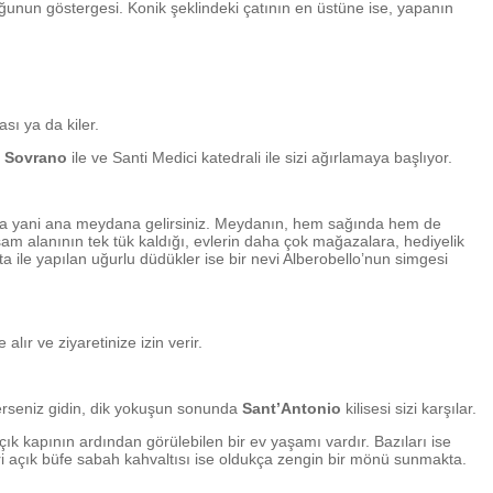
uğunun göstergesi. Konik şeklindeki çatının en üstüne ise, yapanın
sı ya da kiler.
i Sovrano
ile ve Santi Medici katedrali ile sizi ağırlamaya başlıyor.
ya yani ana meydana gelirsiniz. Meydanın, hem sağında hem de
yaşam alanının tek tük kaldığı, evlerin daha çok mağazalara, hediyelik
ile yapılan uğurlu düdükler ise bir nevi Alberobello’nun simgesi
lır ve ziyaretinize izin verir.
erseniz gidin, dik yokuşun sonunda
Sant’Antonio
kilisesi sizi karşılar.
çık kapının ardından görülebilen bir ev yaşamı vardır. Bazıları ise
i açık büfe sabah kahvaltısı ise oldukça zengin bir mönü sunmakta.