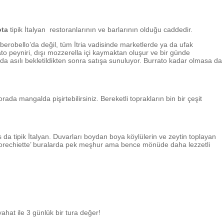
ota
tipik İtalyan restoranlarının ve barlarının olduğu caddedir.
Alberobello’da değil, tüm İtria vadisinde marketlerde ya da ufak
rato peyniri, dışı mozzerella içi kaymaktan oluşur ve bir günde
nda asılı bekletildikten sonra satışa sunuluyor. Burrato kadar olmasa da
da mangalda pişirtebilirsiniz. Bereketli toprakların bin bir çeşit
a tipik İtalyan. Duvarları boydan boya köylülerin ve zeytin toplayan
n ‘orechiette’ buralarda pek meşhur ama bence mönüde daha lezzetli
ahat ile 3 günlük bir tura değer!