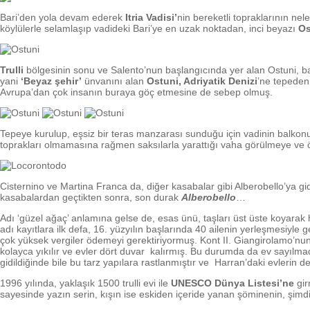
Bari’den yola devam ederek
Itria Vadisi’
nin bereketli topraklarının ne
köylülerle selamlaşıp vadideki Bari’ye en uzak noktadan, inci beyazı
Os
Trulli
bölgesinin sonu ve Salento’nun başlangıcında yer alan Ostuni, balk
yani
‘Beyaz şehir’
ünvanını alan
Ostuni, Adriyatik Denizi
’ne tepeden
Avrupa’dan çok insanın buraya göç etmesine de sebep olmuş.
Tepeye kurulup, eşsiz bir teras manzarası sunduğu için vadinin balkonu
toprakları olmamasına rağmen saksılarla yarattığı vaha görülmeye ve
Cisternino ve Martina Franca da, diğer kasabalar gibi Alberobello’ya g
kasabalardan geçtikten sonra, son durak
Alberobello
…
Adı ‘güzel ağaç’ anlamına gelse de, esas ünü, taşları üst üste koyarak h
adı kayıtlara ilk defa, 16. yüzyılın başlarında 40 ailenin yerleşmesiy
çok yüksek vergiler ödemeyi gerektiriyormuş. Kont II. Giangirolamo’nun 
kolayca yıkılır ve evler dört duvar kalırmış. Bu durumda da ev sayılmad
gidildiğinde bile bu tarz yapılara rastlanmıştır ve Harran’daki evlerin d
1996 yılında, yaklaşık 1500 trulli evi ile
UNESCO Dünya Listesi’ne
gir
sayesinde yazın serin, kışın ise eskiden içeride yanan şöminenin, şimdil