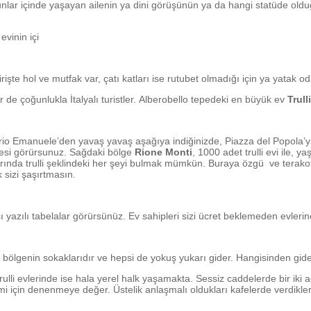
Bunlar içinde yaşayan ailenin ya dini görüşünün ya da hangi statüde old
şte hol ve mutfak var, çatı katları ise rutubet olmadığı için ya yatak oda
ler de çoğunlukla İtalyalı turistler. Alberobello tepedeki en büyük ev
Trull
io Emanuele’den yavaş yavaş aşağıya indiğinizde, Piazza del Popola’
lgesi görürsunuz. Sağdaki bölge
Rione Monti
, 1000 adet trulli evi ile, 
nda trulli şeklindeki her şeyi bulmak mümkün. Buraya özgü ve terakota 
 sizi şaşırtmasın.
azılı tabelalar görürsünüz. Ev sahipleri sizi ücret beklemeden evlerine a
bölgenin sokaklarıdır ve hepsi de yokuş yukarı gider. Hangisinden gid
ulli evlerinde ise hala yerel halk yaşamakta. Sessiz caddelerde bir iki a
 için denenmeye değer. Üstelik anlaşmalı oldukları kafelerde verdikler