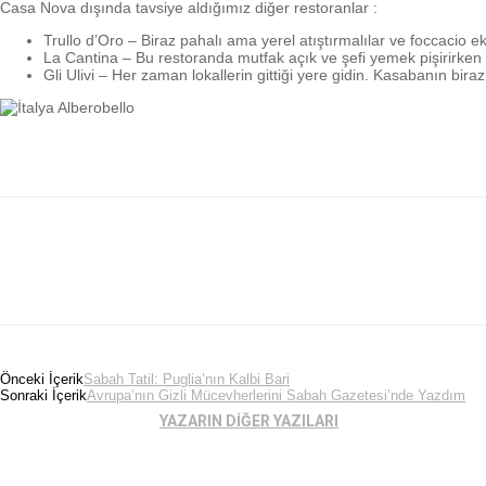
Casa Nova dışında tavsiye aldığımız diğer restoranlar :
Trullo d’Oro – Biraz pahalı ama yerel atıştırmalılar ve foccacio e
La Cantina – Bu restoranda mutfak açık ve şefi yemek pişirirken s
Gli Ulivi – Her zaman lokallerin gittiği yere gidin. Kasabanın bi
Önceki İçerik
Sabah Tatil: Puglia’nın Kalbi Bari
Sonraki İçerik
Avrupa’nın Gizli Mücevherlerini Sabah Gazetesi’nde Yazdım
İLGİLİ HABERLER
YAZARIN DİĞER YAZILARI