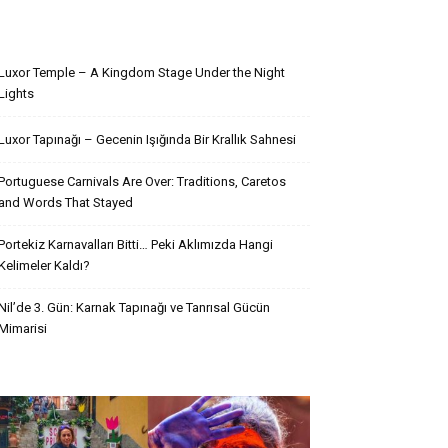
Son Yazılar
Luxor Temple – A Kingdom Stage Under the Night
Lights
Luxor Tapınağı – Gecenin Işığında Bir Krallık Sahnesi
Portuguese Carnivals Are Over: Traditions, Caretos
and Words That Stayed
Portekiz Karnavalları Bitti… Peki Aklımızda Hangi
Kelimeler Kaldı?
Nil’de 3. Gün: Karnak Tapınağı ve Tanrısal Gücün
Mimarisi