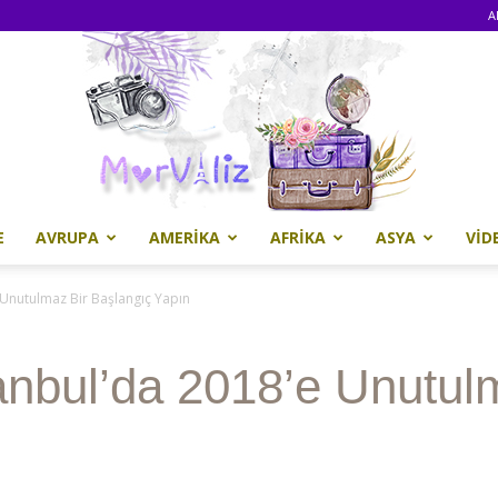
A
E
AVRUPA
AMERIKA
AFRIKA
ASYA
VID
Morvaliz
 Unutulmaz Bir Başlangıç Yapın
anbul’da 2018’e Unutul
n