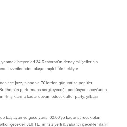
ç yapmak isteyenleri 34 Restoran’ın deneyimli şeflerinin
nın lezzetlerinden oluşan açık büfe bekliyor.
süresince jazz, piano ve 70’lerden günümüze popüler
 Brothers’ın performans sergileyeceği, perküsyon show’unda
n ilk ışıklarına kadar devam edecek after party, yılbaşı
’de başlayan ve gece yarısı 02:00’ye kadar sürecek olan
i alkol içecekler 518 TL, limitsiz yerli & yabancı içecekler dahil