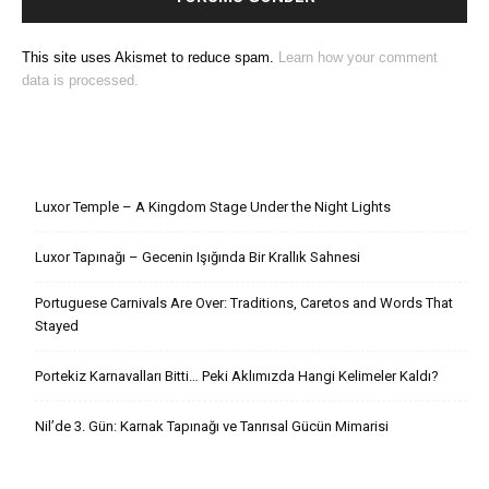
This site uses Akismet to reduce spam.
Learn how your comment
data is processed.
Son Yazılar
Luxor Temple – A Kingdom Stage Under the Night Lights
Luxor Tapınağı – Gecenin Işığında Bir Krallık Sahnesi
Portuguese Carnivals Are Over: Traditions, Caretos and Words That
Stayed
Portekiz Karnavalları Bitti… Peki Aklımızda Hangi Kelimeler Kaldı?
Nil’de 3. Gün: Karnak Tapınağı ve Tanrısal Gücün Mimarisi