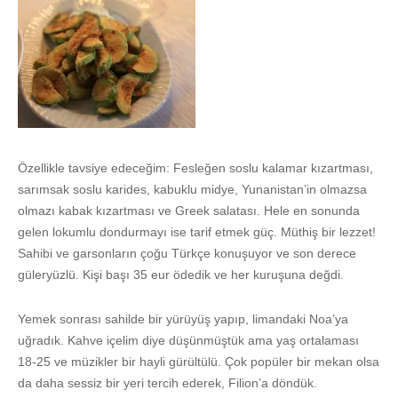
Özellikle tavsiye edeceğim: Fesleğen soslu kalamar kızartması,
sarımsak soslu karides, kabuklu midye, Yunanistan’in olmazsa
olmazı kabak kızartması ve Greek salatası. Hele en sonunda
gelen lokumlu dondurmayı ise tarif etmek güç. Müthiş bir lezzet!
Sahibi ve garsonların çoğu Türkçe konuşuyor ve son derece
güleryüzlü. Kişi başı 35 eur ödedik ve her kuruşuna değdi.
Yemek sonrası sahilde bir yürüyüş yapıp, limandaki Noa’ya
uğradık. Kahve içelim diye düşünmüştük ama yaş ortalaması
18-25 ve müzikler bir hayli gürültülü. Çok popüler bir mekan olsa
da daha sessiz bir yeri tercih ederek, Filion’a döndük.