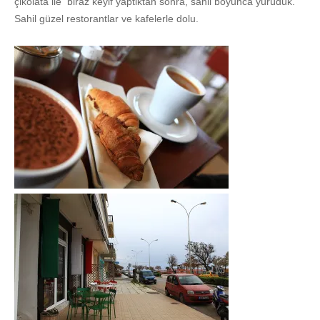
çikolata ile biraz keyif yaptiktan sonra, sahil boyunca yürüdük.
Sahil güzel restorantlar ve kafelerle dolu.