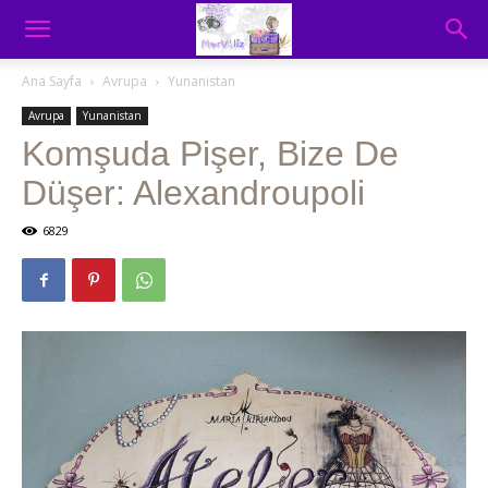
Ana Sayfa
Avrupa
Yunanistan
Avrupa
Yunanistan
Komşuda Pişer, Bize De
Düşer: Alexandroupoli
6829