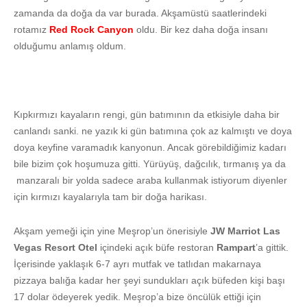
zamanda da doğa da var burada. Akşamüstü saatlerindeki
rotamız
Red Rock Canyon
oldu. Bir kez daha doğa insanı
olduğumu anlamış oldum.
Kıpkırmızı kayaların rengi, gün batımının da etkisiyle daha bir
canlandı sanki. ne yazık ki gün batımına çok az kalmıştı ve doya
doya keyfine varamadık kanyonun. Ancak görebildiğimiz kadarı
bile bizim çok hoşumuza gitti. Yürüyüş, dağcılık, tırmanış ya da
manzaralı bir yolda sadece araba kullanmak istiyorum diyenler
için kırmızı kayalarıyla tam bir doğa harikası.
Akşam yemeği için yine Meşrop’un önerisiyle
JW Marriot Las
Vegas Resort Otel
içindeki açık büfe restoran
Rampart
’a gittik.
İçerisinde yaklaşık 6-7 ayrı mutfak ve tatlıdan makarnaya
pizzaya balığa kadar her şeyi sundukları açık büfeden kişi başı
17 dolar ödeyerek yedik. Meşrop’a bize öncülük ettiği için