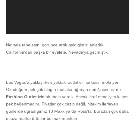
Nevada tabelasını görünce artık geldiğimizi anladık.
California’dan başka bir eyalete, Nevada’ya geçmiştik.
Las Vegas’a yaklaşırken yoldaki outletler herkesin mola yeri.
Okuduğum pek çok blogta mutlaka uğrayın dediği için biz de
Fashion Outlet
için bir mola verdik. Ancak itiraf etmeliyim ki ben
pek beğenmedim. Fiyatlar çok cazip değil, nitekim ilerleyen
günlerde uğradığımız TJ Maxx ya da Ross’ta buradan çok daha
ucuza marka ürünler bulmak münkün.