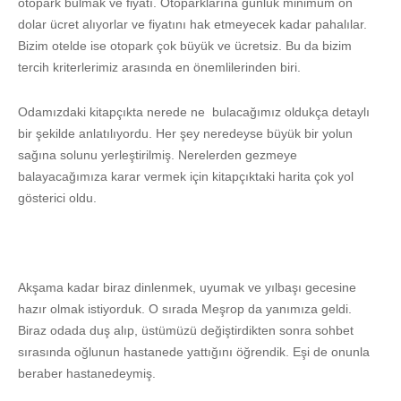
otopark bulmak ve fiyatı. Otoparklarına günlük minimum on
dolar ücret alıyorlar ve fiyatını hak etmeyecek kadar pahalılar.
Bizim otelde ise otopark çok büyük ve ücretsiz. Bu da bizim
tercih kriterlerimiz arasında en önemlilerinden biri.
Odamızdaki kitapçıkta nerede ne bulacağımız oldukça detaylı
bir şekilde anlatılıyordu. Her şey neredeyse büyük bir yolun
sağına solunu yerleştirilmiş. Nerelerden gezmeye
balayacağımıza karar vermek için kitapçıktaki harita çok yol
gösterici oldu.
Akşama kadar biraz dinlenmek, uyumak ve yılbaşı gecesine
hazır olmak istiyorduk. O sırada Meşrop da yanımıza geldi.
Biraz odada duş alıp, üstümüzü değiştirdikten sonra sohbet
sırasında oğlunun hastanede yattığını öğrendik. Eşi de onunla
beraber hastanedeymiş.