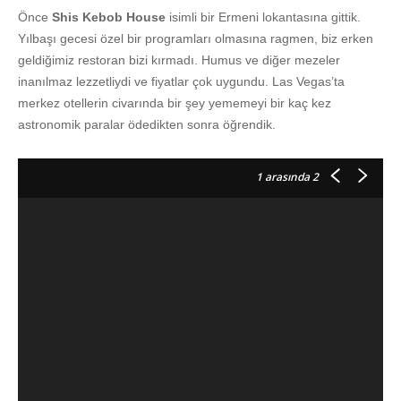
Önce
Shis Kebob House
isimli bir Ermeni lokantasına gittik.
Yılbaşı gecesi özel bir programları olmasına ragmen, biz erken
geldiğimiz restoran bizi kırmadı. Humus ve diğer mezeler
inanılmaz lezzetliydi ve fiyatlar çok uygundu. Las Vegas’ta
merkez otellerin civarında bir şey yememeyi bir kaç kez
astronomik paralar ödedikten sonra öğrendik.
1
arasında 2