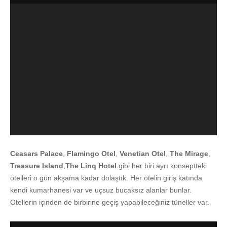
Ceasars Palace
,
Flamingo Otel
,
Venetian Otel
,
The Mirage
,
Treasure Island
,
The Linq Hotel
gibi her biri ayrı konseptteki
otelleri o gün akşama kadar dolaştık. Her otelin giriş katında
kendi kumarhanesi var ve uçsuz bucaksız alanlar bunlar.
Otellerin içinden de birbirine geçiş yapabileceğiniz tüneller var.