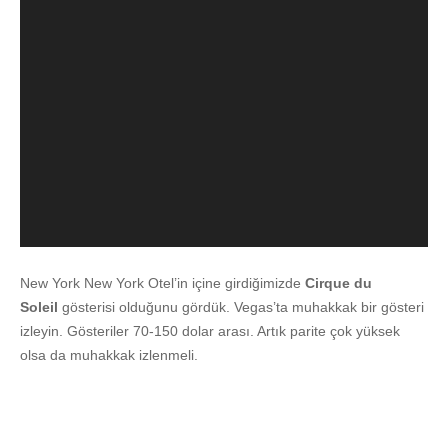
New York New York Otel’in içine girdiğimizde
Cirque du
Soleil
gösterisi olduğunu gördük. Vegas’ta muhakkak bir gösteri
izleyin. Gösteriler 70-150 dolar arası. Artık parite çok yüksek
olsa da muhakkak izlenmeli.