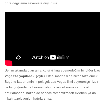
göre değil ama sevenlere duyurulur.
Benim aklımda olan ama Kutsi’yi ikna edemedeğim bir diğer
Las
Vegas’ta yapılacak şeyler
listesi maddesi de nikah tazelemek!
Bugüne kadar eminim pek çok Las Vegas filmi seyretmişsinizdir
ve bir çoğunda da buraya gelip bazen zil zurna sarhoş olup
hatırlamadan, bazen de sadece romantizmden evlenen ya da
nikah tazeleyenleri hatırlarsınız.