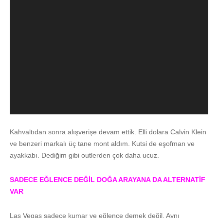
Kahvaltıdan sonra alışverişe devam ettik. Elli dolara Calvin Klein
ve benzeri markalı üç tane mont aldım. Kutsi de eşofman ve
ayakkabı. Dediğim gibi outlerden çok daha ucuz.
SADECE EĞLENCE DEĞİL DOĞA ARAYANA DA ALTERNATİF
VAR
Las Vegas sadece kumar ve eğlence demek değil. Aynı