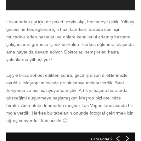
Lokantadan eşi için de paket servis alıp, hastaneye gittik. Yılbaşı
gecesi herkes eğlence için hazırlanırken, burada canı için
mücadele eden hastaları ve onlara kendilerini adamış hastane
çalışanlarını görünce içimiz burkuldu. Herkes eğlenme telaşında
ama hayat da devam ediyor. Doktorlar, hemşireler, hasta
yakınlarına yılbaşı yok!
Eşiyle biraz sohbet ettikten sonra, geçmiş olsun dileklerimizle
ayrıldık. Meşrop’un evinde de bir kahve molası verdik. Saat
ilerliyorsu ve biz hiç uyuyamamıştık. Artık yılbaşına buralarda
gireceğimi düşünmeye başlamışken Meşrop bizi otelimize
bıraktı. Ama otele dönmeden meşhur Las Vegas tabelasında bir
mola verdik. Herkes bu tabelanın önünde fotoğraf çektirmek için
uğraş veriyordu. Tabi biz de 🙂
1
arasında 5