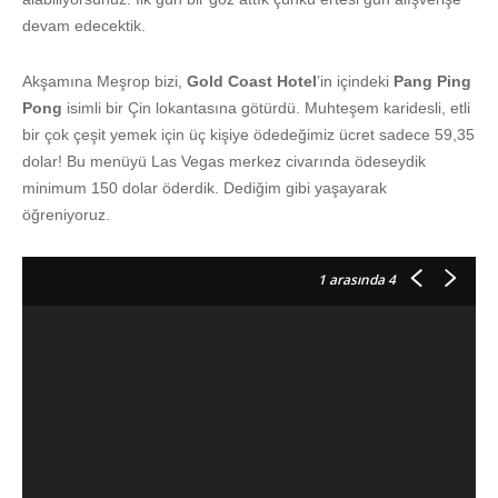
devam edecektik.
Akşamına Meşrop bizi,
Gold Coast Hotel
’in içindeki
Pang Ping
Pong
isimli bir Çin lokantasına götürdü. Muhteşem karidesli, etli
bir çok çeşit yemek için üç kişiye ödedeğimiz ücret sadece 59,35
dolar! Bu menüyü Las Vegas merkez civarında ödeseydik
minimum 150 dolar öderdik. Dediğim gibi yaşayarak
öğreniyoruz.
1
arasında 4