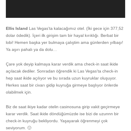
Ellis Island
Las Vegas’ta kalacağımız otel. (İki gece için 377,52
dolar ödedik). İçeri ilk girişim tam bir hayal kırıklığı. Berbat bir
lobi! Hemen başka yer bulmaya çalıştim ama günlerden yılbaşı!
Ya aşırı pahalı ya da dolu…
Çare yok deyip kalmaya karar verdik ama check-in saat ikide
açılacak dediler. Sonradan öğrendik ki Las Vegas’ta check-in
hep saat ikide açılıyor ve bu sırada uzun kuyruklar oluşuyor.
Herkes saat bir civarı gidip kuyruğa girmeye başlıyor önlerde
olabilmek için.
Biz de saat ikiye kadar otelin casinosuna girip vakit geçirmeye
karar verdik. Saat ikide döndüğümüzde ise bizi de uzunnn bir
check-in kuyruğu bekliyordu. Yaşayarak öğrenmeyi çok
seviyorum. 🙂