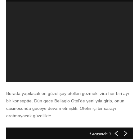
Burada yapılacak en güzel şey otelleri gezmek, zira her biri ayrı
bir konseptte. Dün gece Bellagio Otel’de yeni yıla girip, onun
casinosunda geceye devam etmiştik. Otelin içi bir sarayı
aratmayacak güzellikte.
1
arasında 3