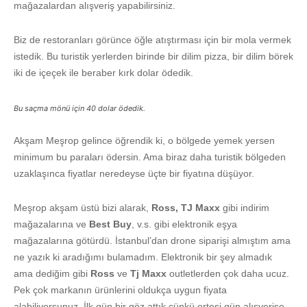
mağazalardan alışveriş yapabilirsiniz.
Biz de restoranları görünce öğle atıştırması için bir mola vermek
istedik. Bu turistik yerlerden birinde bir dilim pizza, bir dilim börek
iki de içeçek ile beraber kırk dolar ödedik.
Bu saçma mönü için 40 dolar ödedik.
Akşam Meşrop gelince öğrendik ki, o bölgede yemek yersen
minimum bu paraları ödersin. Ama biraz daha turistik bölgeden
uzaklaşınca fiyatlar neredeyse üçte bir fiyatına düşüyor.
Meşrop akşam üstü bizi alarak,
Ross, TJ Maxx
gibi indirim
mağazalarına ve
Best Buy
, v.s. gibi elektronik eşya
mağazalarına götürdü. İstanbul’dan drone siparişi almıştım ama
ne yazık ki aradığımı bulamadım. Elektronik bir şey almadık
ama dediğim gibi
Ross
ve
Tj Maxx
outletlerden çok daha ucuz.
Pek çok markanın ürünlerini oldukça uygun fiyata
alabiliyorsunuz. İlk gün bir göz attık çünkü ertesi gün alışverişe