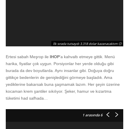
İlk sırada tutsaydı 3.318 dolar kazanacaktım 🙂
Ertesi sabah Meşrop ile
IHOP
‘a kahvaltı etmeye gittik. Menü
harika, fiyatlar çok uygun. Porsiyonlar her yerde olduğu gibi
burada da dev boyutlarda. Aynı insanlar gibi. Doğuya doğru
gittikçe bedenlerin de genişlediğini görmeye başladık. Ama
yediklerine bakarsak buna şaşmamak lazım. Her şeyin üzerine
kocaman krem şantiler sıkılıyor. Şeker, hamur ve kızartma
tüketimi had safhada…
1
arasında 6