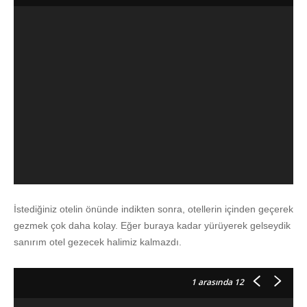
İstediğiniz otelin önünde indikten sonra, otellerin içinden geçerek
gezmek çok daha kolay. Eğer buraya kadar yürüyerek gelseydik
sanırım otel gezecek halimiz kalmazdı.
1
arasında 12