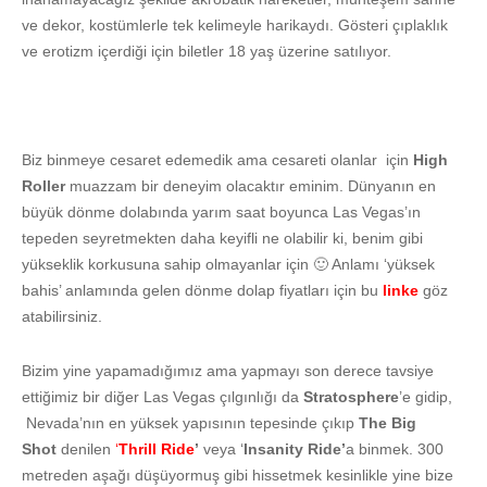
ve dekor, kostümlerle tek kelimeyle harikaydı. Gösteri çıplaklık
ve erotizm içerdiği için biletler 18 yaş üzerine satılıyor.
Biz binmeye cesaret edemedik ama cesareti olanlar için
High
Roller
muazzam bir deneyim olacaktır eminim. Dünyanın en
büyük dönme dolabında yarım saat boyunca Las Vegas’ın
tepeden seyretmekten daha keyifli ne olabilir ki, benim gibi
yükseklik korkusuna sahip olmayanlar için 🙂 Anlamı ‘yüksek
bahis’ anlamında gelen dönme dolap fiyatları için bu
linke
göz
atabilirsiniz.
Bizim yine yapamadığımız ama yapmayı son derece tavsiye
ettiğimiz bir diğer Las Vegas çılgınlığı da
Stratosphere
’e gidip,
Nevada’nın en yüksek yapısının tepesinde çıkıp
The Big
Shot
denilen
‘
Thrill Ride
’
veya ‘
Insanity Ride’
a binmek. 300
metreden aşağı düşüyormuş gibi hissetmek kesinlikle yine bize