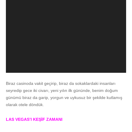
Biraz casinoda vakit geçirip, biraz da sokaklardaki insanları
seyredip gece iki civarı, yeni yılın ilk gününde, benim doğum
günümü biraz da garip, yorgun ve uykusuz bir şekilde kutlamış
olarak otele döndük.
LAS VEGAS’I KEŞİF ZAMANI