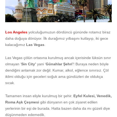
Los Angeles
yolculuğumuzun dördüncü gününde rotamız biraz
daha doğuya dönüyor. İlk durağımız yılbaşını kutlayıp, iki gece
kalacağımız
Las Vegas
.
Las Vegas çölün ortasına kurulmuş ancak içerisinde lüksün sınır
olmayan ‘
Sin City’
yani ‘
Günahlar Şehri’
! Buraya neden böyle
dendiğini anlamak zor değil. Kumar, alkol, eğlence sınırsız. Çöl
iklimi olduğu için geceleri soğuk ama gündüzleri de oldukça
sıcak.
Tamamen insan eliyle kurulmuş bir şehir.
Eyfel Kulesi, Venedik,
Roma Aşk Çeşmesi
gibi dünyanın en çok ziyaret edilen
yerlerinin bir eşi de burada. Hatta bazen daha da mı güzeli diye
düşünmeden edemedik.