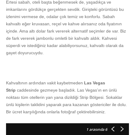
Ertesi sabah, oteli başta beğenmesek de, yaşadıkça ve
imkanlarını gördükçe gerçekten sevdik. Girişteki görüntüsü bu
izlenimi vermese de, odalar çok temiz ve konforlu. Sabah
kahvaltı eğer kruvasan, reçel ve kahve alırsanız oda fiyatının
içinde. Ama altı dolar fark vererek alternatif seçimler de var. Biz
de fark vererek jambonlu omletli bir kahvaltı aldık. Kahvesi
süperdi ve istediğiniz kadar alabiliyorsunuz, kahvaltı olarak da
gayet doyurucuydu.
Kahvaltının ardından vakit kaybetmeden
Las Vegas
Strip
caddesinde gezmeye başladık. Las Vegas’ın en ünlü
noktası tüm otellerin yan yana dizildiği Strip Bölgesi. Sokaklar
ünlü kişilerin taklidini yaparak para kazanan göstericiler ile dolu.
Bir ücret karşılığında onlarla fotoğraf çektirebilirsiniz.
1
arasında 6