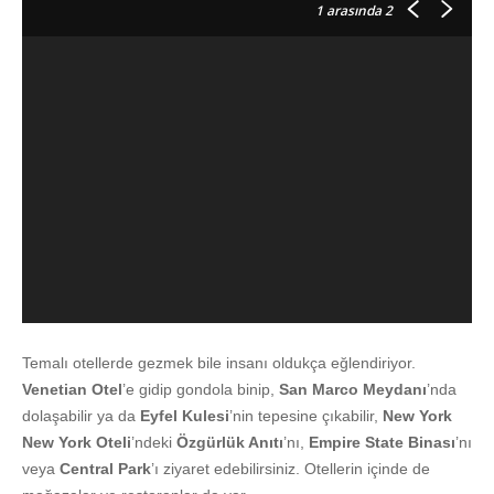
1
arasında 2
Temalı otellerde gezmek bile insanı oldukça eğlendiriyor.
Venetian Otel
’e gidip gondola binip,
San Marco Meydanı
’nda
dolaşabilir ya da
Eyfel Kulesi
’nin tepesine çıkabilir,
New York
New York Oteli
’ndeki
Özgürlük Anıtı
’nı,
Empire State Binası
’nı
veya
Central Park
’ı ziyaret edebilirsiniz. Otellerin içinde de