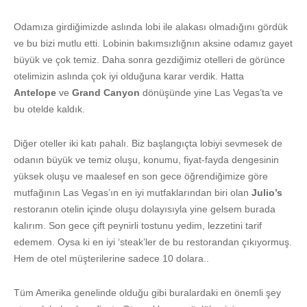
Odamıza girdiğimizde aslında lobi ile alakası olmadığını gördük
ve bu bizi mutlu etti. Lobinin bakımsızlığnın aksine odamız gayet
büyük ve çok temiz. Daha sonra gezdiğimiz otelleri de görünce
otelimizin aslında çok iyi olduğuna karar verdik. Hatta
Antelope
ve
Grand Canyon
dönüşünde yine Las Vegas’ta ve
bu otelde kaldık.
Diğer oteller iki katı pahalı. Biz başlangıçta lobiyi sevmesek de
odanın büyük ve temiz oluşu, konumu, fiyat-fayda dengesinin
yüksek oluşu ve maalesef en son gece öğrendiğimize göre
mutfağının Las Vegas’ın en iyi mutfaklarından biri olan
Julio’s
restoranın otelin içinde oluşu dolayısıyla yine gelsem burada
kalırım. Son gece çift peynirli tostunu yedim, lezzetini tarif
edemem. Oysa ki en iyi ‘steak’ler de bu restorandan çıkıyormuş.
Hem de otel müşterilerine sadece 10 dolara..
Tüm Amerika genelinde olduğu gibi buralardaki en önemli şey