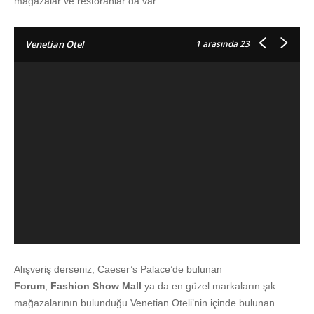
mağazalar ve restoranlar da var.
1
arasında 23
Venetian Otel
Alışveriş derseniz, Caeser’s Palace’de bulunan
Forum
,
Fashion Show Mall
ya da en güzel markaların şık
mağazalarının bulunduğu Venetian Oteli’nin içinde bulunan