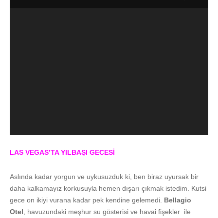
LAS VEGAS’TA YILBAŞI GECESİ
Aslında kadar yorgun ve uykusuzduk ki, ben biraz uyursak bir
daha kalkamayız korkusuyla hemen dışarı çıkmak istedim. Kutsi
gece on ikiyi vurana kadar pek kendine gelemedi.
Bellagio
Otel
, havuzundaki meşhur su gösterisi ve havai fişekler ile