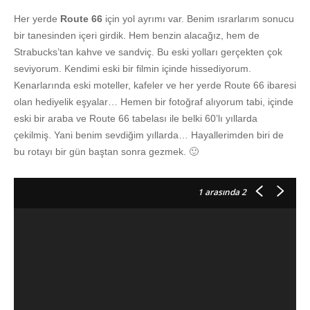
Her yerde
Route 66
için yol ayrımı var. Benim ısrarlarım sonucu
bir tanesinden içeri girdik. Hem benzin alacağız, hem de
Strabucks’tan kahve ve sandviç. Bu eski yolları gerçekten çok
seviyorum. Kendimi eski bir filmin içinde hissediyorum.
Kenarlarında eski moteller, kafeler ve her yerde Route 66 ibaresi
olan hediyelik eşyalar… Hemen bir fotoğraf alıyorum tabi, içinde
eski bir araba ve Route 66 tabelası ile belki 60’lı yıllarda
çekilmiş. Yani benim sevdiğim yıllarda… Hayallerimden biri de
bu rotayı bir gün baştan sonra gezmek. 🙂
1
arasında 2