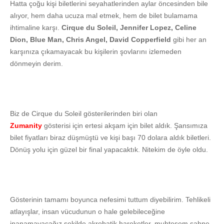
Hatta çoğu kişi biletlerini seyahatlerinden aylar öncesinden bile
alıyor, hem daha ucuza mal etmek, hem de bilet bulamama
ihtimaline karşı.
Cirque du Soleil, Jennifer Lopez, Celine
Dion, Blue Man, Chris Angel, David Copperfield
gibi her an
karşınıza çıkamayacak bu kişilerin şovlarını izlemeden
dönmeyin derim.
Biz de Cirque du Soleil gösterilerinden biri olan
Zumanity
gösterisi için ertesi akşam için bilet aldık. Şansımıza
bilet fiyatları biraz düşmüştü ve kişi başı 70 dolara aldık biletleri.
Dönüş yolu için güzel bir final yapacaktık. Nitekim de öyle oldu.
Gösterinin tamamı boyunca nefesimi tuttum diyebilirim. Tehlikeli
atlayışlar, insan vücudunun o hale gelebileceğine
inanamayacağız şekilde akrobatik hareketler, muhteşem sahne