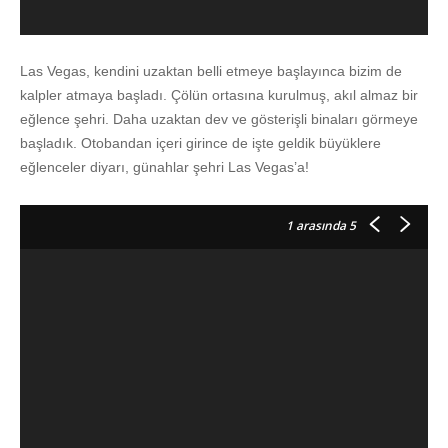
Las Vegas, kendini uzaktan belli etmeye başlayınca bizim de
kalpler atmaya başladı. Çölün ortasına kurulmuş, akıl almaz bir
eğlence şehri. Daha uzaktan dev ve gösterişli binaları görmeye
başladık. Otobandan içeri girince de işte geldik büyüklere
eğlenceler diyarı, günahlar şehri Las Vegas’a!
1
arasında 5