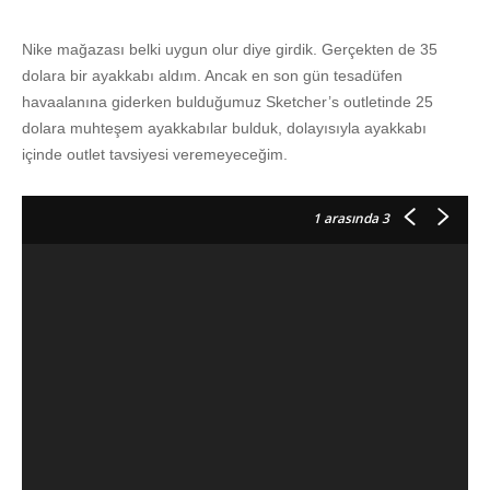
Nike mağazası belki uygun olur diye girdik. Gerçekten de 35
dolara bir ayakkabı aldım. Ancak en son gün tesadüfen
havaalanına giderken bulduğumuz Sketcher’s outletinde 25
dolara muhteşem ayakkabılar bulduk, dolayısıyla ayakkabı
içinde outlet tavsiyesi veremeyeceğim.
1
arasında 3