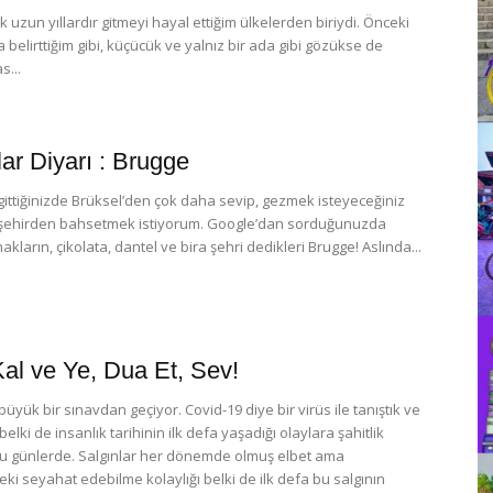
k uzun yıllardır gitmeyi hayal ettiğim ülkelerden biriydi. Önceki
belirttiğim gibi, küçücük ve yalnız bir ada gibi gözükse de
s...
lar Diyarı : Brugge
 gittiğinizde Brüksel’den çok daha sevip, gezmek isteyeceğiniz
r şehirden bahsetmek istiyorum. Google’dan sorduğunuzda
kların, çikolata, dantel ve bira şehri dedikleri Brugge! Aslında...
al ve Ye, Dua Et, Sev!
yük bir sınavdan geçiyor. Covid-19 diye bir virüs ile tanıştık ve
belki de insanlık tarihinin ilk defa yaşadığı olaylara şahitlik
u günlerde. Salgınlar her dönemde olmuş elbet ama
i seyahat edebilme kolaylığı belki de ilk defa bu salgının