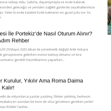
asına sebep oldu. Sabırla, dayanışmayla ve evde kalarak
tesinden geleceğiz ve yeniden sağlıklı günlerde seyahatlerimize
z. Yeter ki evde kalalım! Evde kalmanın en güzel yolu ise: Ye,
!
esi İle Portekiz’de Nasıl Oturum Alınır?
Adım Rehber
!!! 29 Mayıs 2025 itibari ile yönetmelik değişti! Artık Ankara
k görüşmesine giderken evinizi tutmuş olmanız ve kira
sunmanız gerekli! Hazırlıklarınızı yaparken...
er Kurulur, Yıkılır Ama Roma Daima
 Kalır!
lki de milyonlarca yazılar yazılmış, filmler çekilmiş, herkesin
mutlaka en azından bir kere de olsa ‘görülmesi gereken yerler’
olan ROMA! Tarihle...