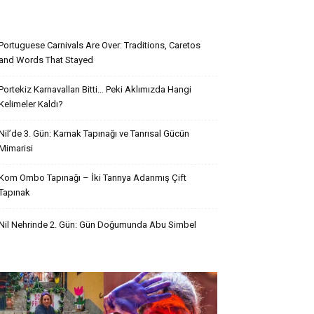
Son Yazılar
Portuguese Carnivals Are Over: Traditions, Caretos
and Words That Stayed
Portekiz Karnavalları Bitti… Peki Aklımızda Hangi
Kelimeler Kaldı?
Nil’de 3. Gün: Karnak Tapınağı ve Tanrısal Gücün
Mimarisi
Kom Ombo Tapınağı – İki Tanrıya Adanmış Çift
Tapınak
Nil Nehrinde 2. Gün: Gün Doğumunda Abu Simbel