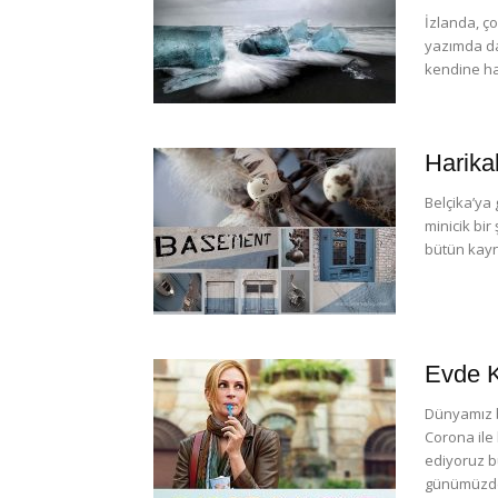
İzlanda, ço
yazımda da 
kendine ha
Harika
Belçika’ya
minicik bi
bütün kayna
Evde K
Dünyamız bü
Corona ile 
ediyoruz b
günümüzdek