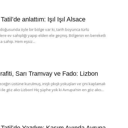
atil’de anlattım: Işıl Işıl Alsace
doğusunda öyle bir bölge var ki, tarih boyunca türlü
ere ev sahipliği yapıp elden ele geçmiş. Bölgenin en bereketli
a sahip. Hem eşsiz...
Grafiti, Sarı Tramvay ve Fado: Lizbon
peceğin üstüne kurulmuş, inişli çıkışlı yokuşları ve çini kaplamalı
i ile göz alıcı Lizbon! Hiç şüphe yok ki Avrupa’nin en göz alıcı...
Tatil’de Yazdım: Kasım Ayında Avrupa