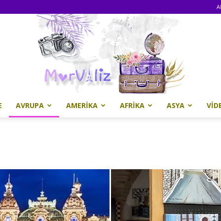
A
E
AVRUPA
AMERIKA
AFRIKA
ASYA
VID
Morvaliz