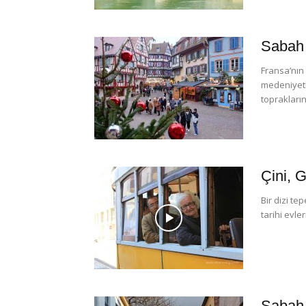
Sabah T
Fransa’nın 
medeniyetl
toprakların
Çini, 
Bir dizi te
tarihi evler
Sabah 