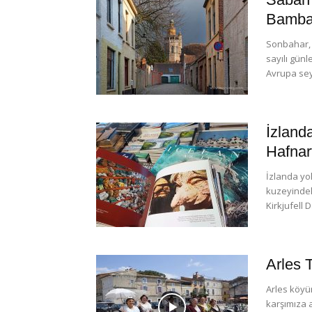
Bamba
Sonbahar, 
sayılı günl
Avrupa sey
İzlanda
Hafnar
İzlanda y
kuzeyindek
Kirkjufell 
Arles T
Arles köyün
karşımıza a