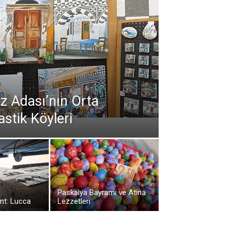
ız Adası’nın Orta
stik Köyleri
Paskalya Bayramı ve Atina
ent: Lucca
Lezzetleri