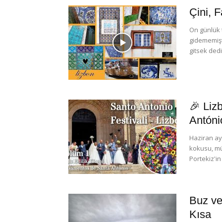
Çini, 
On günlük 
gidememişt
gitsek dedi
🎉 Liz
António
Haziran ay
kokusu, mü
Portekiz'in
Buz ve
Kısa