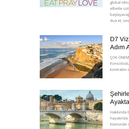
global olm
elbette üs
başlayacağı
dua et, sev
D7 Viz
Adım 
ÇOK ÖNEMLİ!
Konsoloslu
kontratını 
Şehirl
Ayakta
Hakkında be
hayatında 
listesinde 