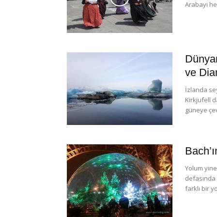
Arabayı he
Dünyan
ve Di
İzlanda se
Kirkjufell 
güneye çevi
Bach’ı
Yolum yine 
defasında 
farklı bir y