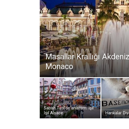
Masallar Krallığı Akdeniz’
Monaco
Sabah Tatil’de anlattım: Işıl
Işıl Alsace
Harikalar Diy