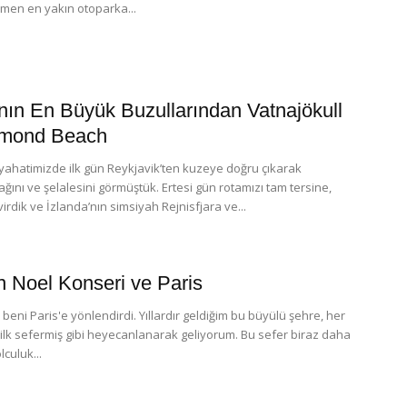
men en yakın otoparka...
ın En Büyük Buzullarından Vatnajökull
amond Beach
yahatimizde ilk gün Reykjavik’ten kuzeye doğru çıkarak
dağını ve şelalesini görmüştük. Ertesi gün rotamızı tam tersine,
rdik ve İzlanda’nın simsiyah Rejnisfjara ve...
n Noel Konseri ve Paris
beni Paris'e yönlendirdi. Yıllardır geldiğim bu büyülü şehre, her
ilk sefermiş gibi heyecanlanarak geliyorum. Bu sefer biraz daha
olculuk...