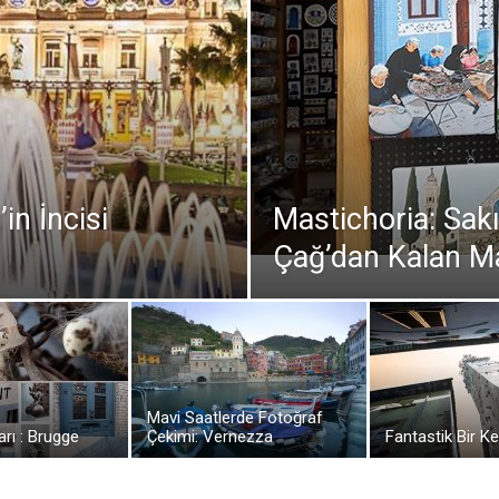
in İncisi
Mastichoria: Sak
Çağ’dan Kalan Ma
Mavi Saatlerde Fotoğraf
arı : Brugge
Çekimi: Vernezza
Fantastik Bir K