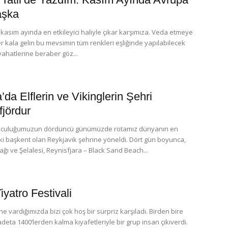
şka
kasım ayında en etkileyici haliyle çıkar karşımıza. Veda etmeye
er kala gelin bu mevsimin tüm renkleri eşliğinde yapılabilecek
ahatlerine beraber göz...
’da Elflerin ve Vikinglerin Şehri
fjördur
olculuğumuzun dördüncü günümüzde rotamız dünyanın en
i başkent olan Reykjavik şehrine yöneldi. Dört gün boyunca,
Dağı ve Şelalesi, Reynisfjara – Black Sand Beach...
iyatro Festivali
e vardığımızda bizi çok hoş bir sürpriz karşıladı. Birden bire
deta 1400’lerden kalma kıyafetleriyle bir grup insan çıkıverdi.